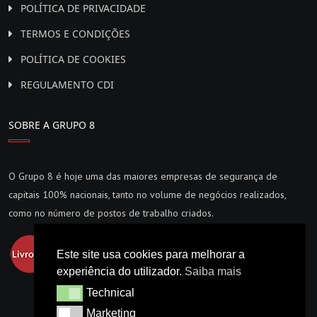
POLÍTICA DE PRIVACIDADE
TERMOS E CONDIÇÕES
POLÍTICA DE COOKIES
REGULAMENTO CDI
SOBRE A GRUPO 8
O Grupo 8 é hoje uma das maiores empresas de segurança de
capitais 100% nacionais, tanto no volume de negócios realizados,
como no número de postos de trabalho criados.
Este site usa cookies para melhorar a
experiência do utilizador.
Saiba mais
Technical
Technical
Marketing
Marketing