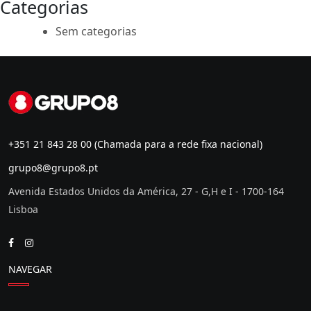
Categorias
Sem categorias
+351 21 843 28 00
(Chamada para a rede fixa nacional)
grupo8@grupo8.pt
Avenida Estados Unidos da América, 27 - G,H e I - 1700-164
Lisboa
NAVEGAR