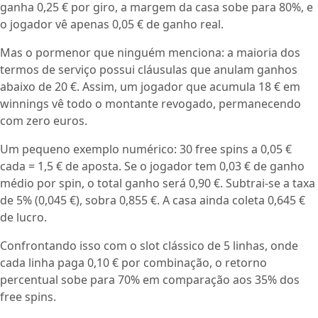
ganha 0,25 € por giro, a margem da casa sobe para 80%, e
o jogador vê apenas 0,05 € de ganho real.
Mas o pormenor que ninguém menciona: a maioria dos
termos de serviço possui cláusulas que anulam ganhos
abaixo de 20 €. Assim, um jogador que acumula 18 € em
winnings vê todo o montante revogado, permanecendo
com zero euros.
Um pequeno exemplo numérico: 30 free spins a 0,05 €
cada = 1,5 € de aposta. Se o jogador tem 0,03 € de ganho
médio por spin, o total ganho será 0,90 €. Subtrai‑se a taxa
de 5% (0,045 €), sobra 0,855 €. A casa ainda coleta 0,645 €
de lucro.
Confrontando isso com o slot clássico de 5 linhas, onde
cada linha paga 0,10 € por combinação, o retorno
percentual sobe para 70% em comparação aos 35% dos
free spins.