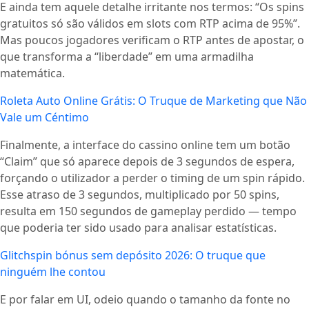
E ainda tem aquele detalhe irritante nos termos: “Os spins
gratuitos só são válidos em slots com RTP acima de 95%”.
Mas poucos jogadores verificam o RTP antes de apostar, o
que transforma a “liberdade” em uma armadilha
matemática.
Roleta Auto Online Grátis: O Truque de Marketing que Não
Vale um Céntimo
Finalmente, a interface do cassino online tem um botão
“Claim” que só aparece depois de 3 segundos de espera,
forçando o utilizador a perder o timing de um spin rápido.
Esse atraso de 3 segundos, multiplicado por 50 spins,
resulta em 150 segundos de gameplay perdido — tempo
que poderia ter sido usado para analisar estatísticas.
Glitchspin bónus sem depósito 2026: O truque que
ninguém lhe contou
E por falar em UI, odeio quando o tamanho da fonte no