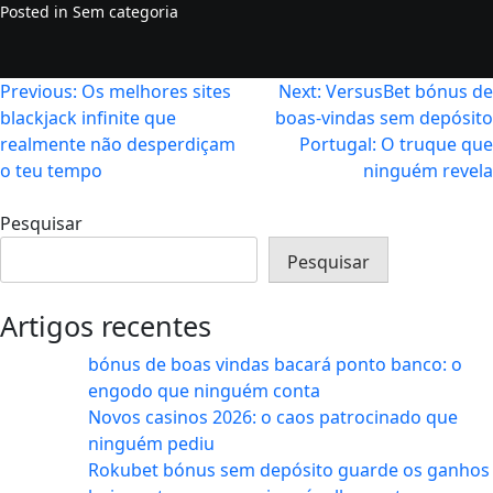
Posted in Sem categoria
Navegação
Previous:
Os melhores sites
Next:
VersusBet bónus de
blackjack infinite que
boas‑vindas sem depósito
de
realmente não desperdiçam
Portugal: O truque que
artigos
o teu tempo
ninguém revela
Pesquisar
Pesquisar
Artigos recentes
bónus de boas vindas bacará ponto banco: o
engodo que ninguém conta
Novos casinos 2026: o caos patrocinado que
ninguém pediu
Rokubet bónus sem depósito guarde os ganhos