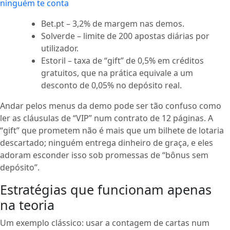
ninguém te conta
Bet.pt – 3,2% de margem nas demos.
Solverde – limite de 200 apostas diárias por
utilizador.
Estoril – taxa de “gift” de 0,5% em créditos
gratuitos, que na prática equivale a um
desconto de 0,05% no depósito real.
Andar pelos menus da demo pode ser tão confuso como
ler as cláusulas de “VIP” num contrato de 12 páginas. A
“gift” que prometem não é mais que um bilhete de lotaria
descartado; ninguém entrega dinheiro de graça, e eles
adoram esconder isso sob promessas de “bônus sem
depósito”.
Estratégias que funcionam apenas
na teoria
Um exemplo clássico: usar a contagem de cartas num