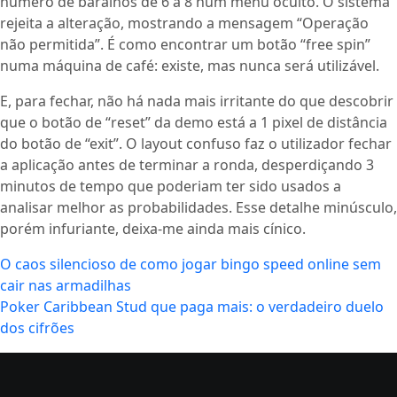
número de baralhos de 6 a 8 num menu oculto. O sistema
rejeita a alteração, mostrando a mensagem “Operação
não permitida”. É como encontrar um botão “free spin”
numa máquina de café: existe, mas nunca será utilizável.
E, para fechar, não há nada mais irritante do que descobrir
que o botão de “reset” da demo está a 1 pixel de distância
do botão de “exit”. O layout confuso faz o utilizador fechar
a aplicação antes de terminar a ronda, desperdiçando 3
minutos de tempo que poderiam ter sido usados a
analisar melhor as probabilidades. Esse detalhe minúsculo,
porém infuriante, deixa-me ainda mais cínico.
O caos silencioso de como jogar bingo speed online sem
cair nas armadilhas
Poker Caribbean Stud que paga mais: o verdadeiro duelo
dos cifrões