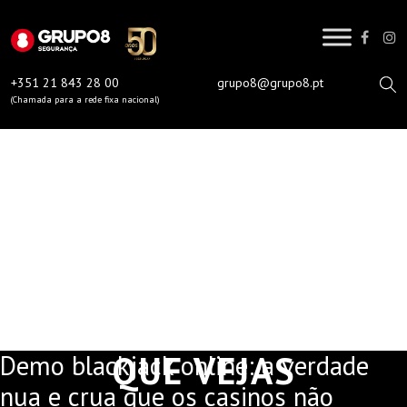
Skip
to
content
+351 21 843 28 00
grupo8@grupo8.pt
(Chamada para a rede fixa nacional)
DEMO BLACKJACK
ONLINE: A VERDADE
NUA E CRUA QUE OS
CASINOS NÃO QUEREM
QUE VEJAS
Demo blackjack online: a verdade
nua e crua que os casinos não