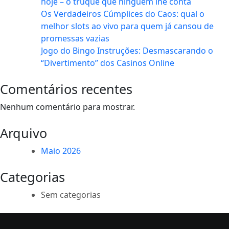
hoje – o truque que ninguém lhe conta
Os Verdadeiros Cúmplices do Caos: qual o
melhor slots ao vivo para quem já cansou de
promessas vazias
Jogo do Bingo Instruções: Desmascarando o
“Divertimento” dos Casinos Online
Comentários recentes
Nenhum comentário para mostrar.
Arquivo
Maio 2026
Categorias
Sem categorias