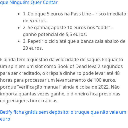
que Ninguém Quer Contar
1. Coloque 5 euros na Pass Line – risco imediato
de 5 euros.
2. Se ganhar, aposte 10 euros nos “odds” –
ganho potencial de 5,5 euros.
3. Repetir o ciclo até que a banca caia abaixo de
20 euros.
E ainda tem a questão da velocidade de saque. Enquanto
um spin em um slot como Book of Dead leva 2 segundos
para ser creditado, o crêps a dinheiro pode levar até 48
horas para processar um levantamento de 100 euros,
porque “verificação manual” ainda é coisa de 2022. Não
importa quantas vezes ganhe, o dinheiro fica preso nas
engrenagens burocráticas.
Betify ficha grátis sem depósito: o truque que não vale um
euro