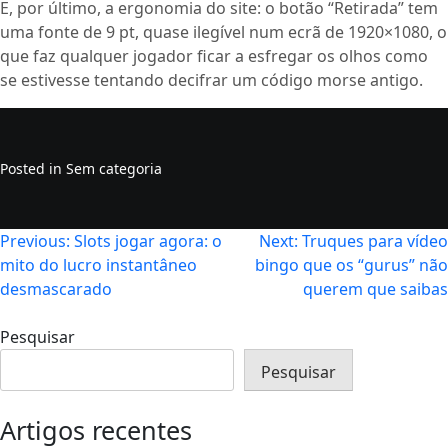
E, por último, a ergonomia do site: o botão “Retirada” tem
uma fonte de 9 pt, quase ilegível num ecrã de 1920×1080, o
que faz qualquer jogador ficar a esfregar os olhos como
se estivesse tentando decifrar um código morse antigo.
Posted in Sem categoria
Navegação
Previous:
Slots jogar agora: o
Next:
Truques para vídeo
mito do lucro instantâneo
bingo que os “gurus” não
de
desmascarado
querem que saibas
artigos
Pesquisar
Pesquisar
Artigos recentes