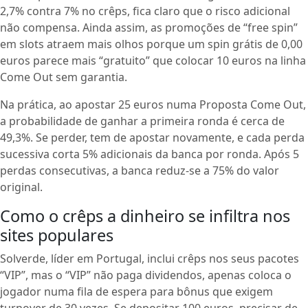
2,7% contra 7% no crêps, fica claro que o risco adicional
não compensa. Ainda assim, as promoções de “free spin”
em slots atraem mais olhos porque um spin grátis de 0,00
euros parece mais “gratuito” que colocar 10 euros na linha
Come Out sem garantia.
Na prática, ao apostar 25 euros numa Proposta Come Out,
a probabilidade de ganhar a primeira ronda é cerca de
49,3%. Se perder, tem de apostar novamente, e cada perda
sucessiva corta 5% adicionais da banca por ronda. Após 5
perdas consecutivas, a banca reduz‑se a 75% do valor
original.
Como o crêps a dinheiro se infiltra nos
sites populares
Solverde, líder em Portugal, inclui crêps nos seus pacotes
“VIP”, mas o “VIP” não paga dividendos, apenas coloca o
jogador numa fila de espera para bônus que exigem