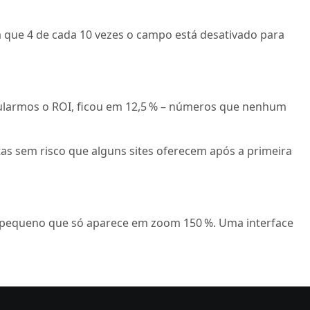
a que 4 de cada 10 vezes o campo está desativado para
alcularmos o ROI, ficou em 12,5 % – números que nenhum
stas sem risco que alguns sites oferecem após a primeira
tão pequeno que só aparece em zoom 150 %. Uma interface