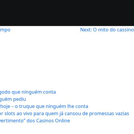
Tempo
Next:
O mito do cassino
ngodo que ninguém conta
nguém pediu
hoje – o truque que ninguém lhe conta
r slots ao vivo para quem já cansou de promessas vazias
vertimento” dos Casinos Online