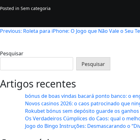
Posted in Sem categoria
Navegação
Previous:
Roleta para iPhone: O Jogo que Não Vale o Seu 
de
artigos
Pesquisar
Pesquisar
Artigos recentes
bónus de boas vindas bacará ponto banco: o e
Novos casinos 2026: o caos patrocinado que ni
Rokubet bónus sem depósito guarde os ganhos 
Os Verdadeiros Cúmplices do Caos: qual o melho
Jogo do Bingo Instruções: Desmascarando o “Di