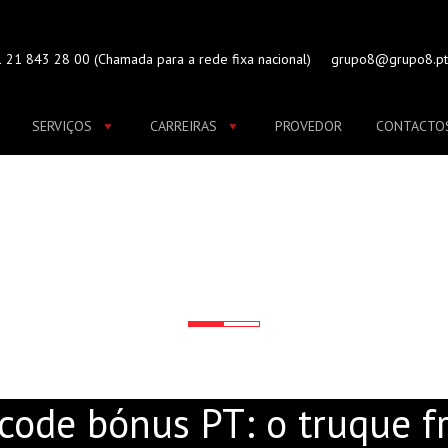
 21 843 28 00
(Chamada para a rede fixa nacional)
grupo8@grupo8.pt
SERVIÇOS
CARREIRAS
PROVEDOR
CONTACTO
 PROMO CODE BÓNUS PT
NINGUÉM LHE CONTOU
code bónus PT: o truque f