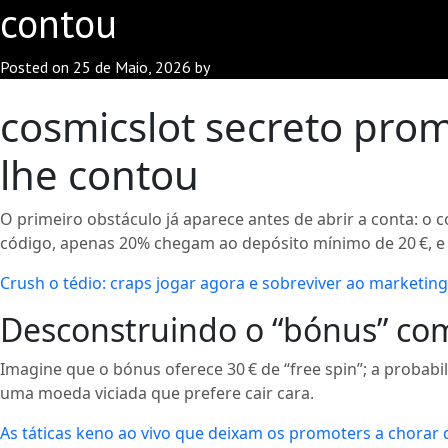
contou
Posted on
25 de Maio, 2026
by
cosmicslot secreto pro
lhe contou
O primeiro obstáculo já aparece antes de abrir a conta: o
código, apenas 20% chegam ao depósito mínimo de 20 €, e
Crush o tédio: craps jogar agora e sobreviver ao marketing
Desconstruindo o “bónus” com
Imagine que o bónus oferece 30 € de “free spin”; a probabil
uma moeda viciada que prefere cair cara.
As táticas keno ao vivo que deixam os promoters a chorar 