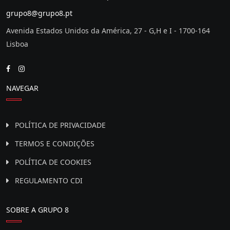
grupo8@grupo8.pt
Avenida Estados Unidos da América, 27 - G,H e I - 1700-164
Lisboa
NAVEGAR
POLÍTICA DE PRIVACIDADE
TERMOS E CONDIÇÕES
POLÍTICA DE COOKIES
REGULAMENTO CDI
SOBRE A GRUPO 8