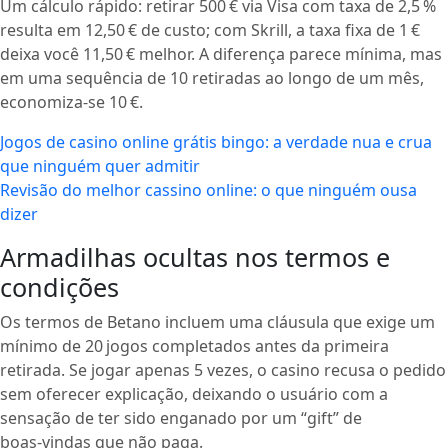
Um cálculo rápido: retirar 500 € via Visa com taxa de 2,5 %
resulta em 12,50 € de custo; com Skrill, a taxa fixa de 1 €
deixa você 11,50 € melhor. A diferença parece mínima, mas
em uma sequência de 10 retiradas ao longo de um mês,
economiza‑se 10 €.
Jogos de casino online grátis bingo: a verdade nua e crua
que ninguém quer admitir
Revisão do melhor cassino online: o que ninguém ousa
dizer
Armadilhas ocultas nos termos e
condições
Os termos de Betano incluem uma cláusula que exige um
mínimo de 20 jogos completados antes da primeira
retirada. Se jogar apenas 5 vezes, o casino recusa o pedido
sem oferecer explicação, deixando o usuário com a
sensação de ter sido enganado por um “gift” de
boas‑vindas que não paga.