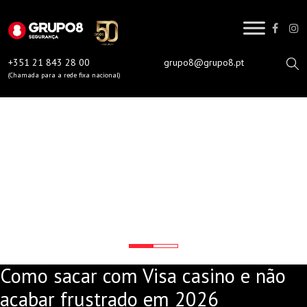
Skip
to
content
+351 21 843 28 00
grupo8@grupo8.pt
(Chamada para a rede fixa nacional)
COMO SACAR COM VISA
CASINO E NÃO ACABAR
FRUSTRADO EM 2026
Como sacar com Visa casino e não
acabar frustrado em 2026