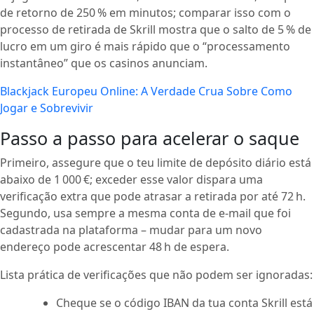
de retorno de 250 % em minutos; comparar isso com o
processo de retirada de Skrill mostra que o salto de 5 % de
lucro em um giro é mais rápido que o “processamento
instantâneo” que os casinos anunciam.
Blackjack Europeu Online: A Verdade Crua Sobre Como
Jogar e Sobrevivir
Passo a passo para acelerar o saque
Primeiro, assegure que o teu limite de depósito diário está
abaixo de 1 000 €; exceder esse valor dispara uma
verificação extra que pode atrasar a retirada por até 72 h.
Segundo, usa sempre a mesma conta de e‑mail que foi
cadastrada na plataforma – mudar para um novo
endereço pode acrescentar 48 h de espera.
Lista prática de verificações que não podem ser ignoradas:
Cheque se o código IBAN da tua conta Skrill está