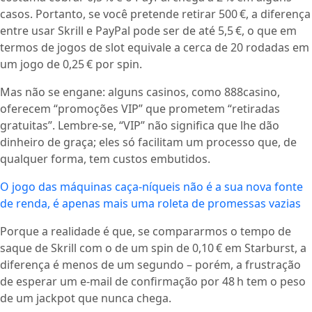
casos. Portanto, se você pretende retirar 500 €, a diferença
entre usar Skrill e PayPal pode ser de até 5,5 €, o que em
termos de jogos de slot equivale a cerca de 20 rodadas em
um jogo de 0,25 € por spin.
Mas não se engane: alguns casinos, como 888casino,
oferecem “promoções VIP” que prometem “retiradas
gratuitas”. Lembre‑se, “VIP” não significa que lhe dão
dinheiro de graça; eles só facilitam um processo que, de
qualquer forma, tem custos embutidos.
O jogo das máquinas caça‑níqueis não é a sua nova fonte
de renda, é apenas mais uma roleta de promessas vazias
Porque a realidade é que, se compararmos o tempo de
saque de Skrill com o de um spin de 0,10 € em Starburst, a
diferença é menos de um segundo – porém, a frustração
de esperar um e‑mail de confirmação por 48 h tem o peso
de um jackpot que nunca chega.