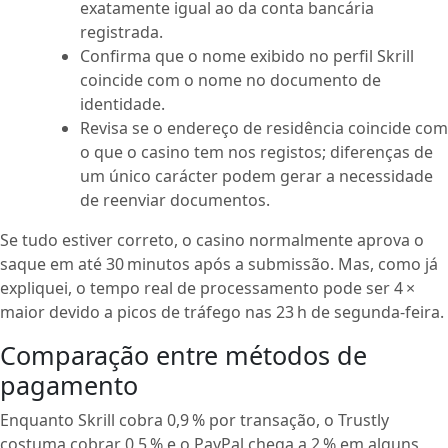
exatamente igual ao da conta bancária
registrada.
Confirma que o nome exibido no perfil Skrill
coincide com o nome no documento de
identidade.
Revisa se o endereço de residência coincide com
o que o casino tem nos registos; diferenças de
um único carácter podem gerar a necessidade
de reenviar documentos.
Se tudo estiver correto, o casino normalmente aprova o
saque em até 30 minutos após a submissão. Mas, como já
expliquei, o tempo real de processamento pode ser 4 ×
maior devido a picos de tráfego nas 23 h de segunda‑feira.
Comparação entre métodos de
pagamento
Enquanto Skrill cobra 0,9 % por transação, o Trustly
costuma cobrar 0,5 % e o PayPal chega a 2 % em alguns