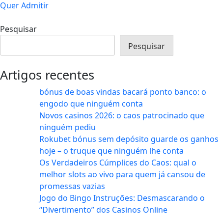
artigos
Quer Admitir
Pesquisar
Pesquisar
Artigos recentes
bónus de boas vindas bacará ponto banco: o
engodo que ninguém conta
Novos casinos 2026: o caos patrocinado que
ninguém pediu
Rokubet bónus sem depósito guarde os ganhos
hoje – o truque que ninguém lhe conta
Os Verdadeiros Cúmplices do Caos: qual o
melhor slots ao vivo para quem já cansou de
promessas vazias
Jogo do Bingo Instruções: Desmascarando o
“Divertimento” dos Casinos Online