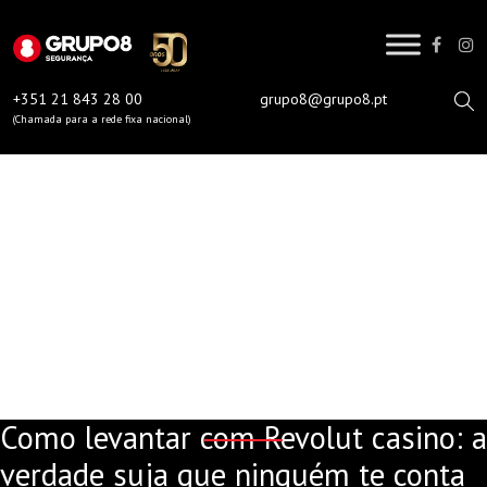
Skip
to
content
+351 21 843 28 00
grupo8@grupo8.pt
(Chamada para a rede fixa nacional)
COMO LEVANTAR COM
REVOLUT CASINO: A
VERDADE SUJA QUE
NINGUÉM TE CONTA
Como levantar com Revolut casino: a
verdade suja que ninguém te conta