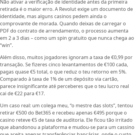
Não ativar a verificação de identidade antes da primeira
retirada é o maior erro. A Revolut exige um documento de
identidade, mas alguns casinos pedem ainda o
comprovante de morada. Quando deixas de carregar o
PDF do contrato de arrendamento, o processo aumenta
em 2 a 3 dias – como um spin gratuito que nunca chega ao
“win”.
Além disso, muitos jogadores ignoram a taxa de €0,99 por
transação. Se fizeres cinco levantamentos de €100 cada,
pagas quase €5 total, o que reduz o teu retorno em 5%.
Comparado à taxa de 1% de um depósito via cartão,
parece insignificante até perceberes que o teu lucro real
cai de €22 para €17.
Um caso real: um colega meu, “o mestre das slots”, tentou
retirar €500 do Bet365 e recebeu apenas €495 porque o
casino reteve €5 de taxa de auditoria. Ele ficou tão irritado
que abandonou a plataforma e mudou‑se para um cassino
que aceita apenas transferências bancárias, onde o custo