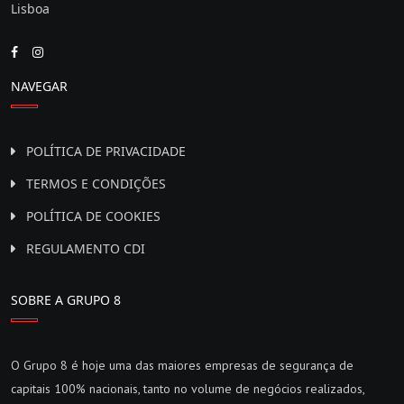
Lisboa
NAVEGAR
POLÍTICA DE PRIVACIDADE
TERMOS E CONDIÇÕES
POLÍTICA DE COOKIES
REGULAMENTO CDI
SOBRE A GRUPO 8
O Grupo 8 é hoje uma das maiores empresas de segurança de
capitais 100% nacionais, tanto no volume de negócios realizados,