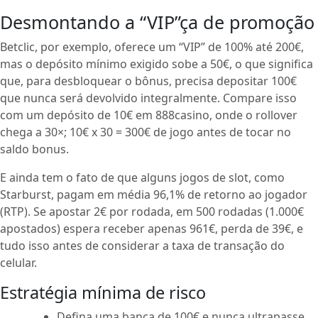
Desmontando a “VIP”ça de promoção
Betclic, por exemplo, oferece um “VIP” de 100% até 200€,
mas o depósito mínimo exigido sobe a 50€, o que significa
que, para desbloquear o bônus, precisa depositar 100€
que nunca será devolvido integralmente. Compare isso
com um depósito de 10€ em 888casino, onde o rollover
chega a 30×; 10€ x 30 = 300€ de jogo antes de tocar no
saldo bonus.
E ainda tem o fato de que alguns jogos de slot, como
Starburst, pagam em média 96,1% de retorno ao jogador
(RTP). Se apostar 2€ por rodada, em 500 rodadas (1.000€
apostados) espera receber apenas 961€, perda de 39€, e
tudo isso antes de considerar a taxa de transação do
celular.
Estratégia mínima de risco
Defina uma banca de 100€ e nunca ultrapasse