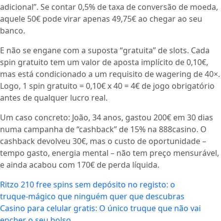
adicional”. Se contar 0,5% de taxa de conversão de moeda,
aquele 50€ pode virar apenas 49,75€ ao chegar ao seu
banco.
E não se engane com a suposta “gratuita” de slots. Cada
spin gratuito tem um valor de aposta implícito de 0,10€,
mas está condicionado a um requisito de wagering de 40×.
Logo, 1 spin gratuito = 0,10€ x 40 = 4€ de jogo obrigatório
antes de qualquer lucro real.
Um caso concreto: João, 34 anos, gastou 200€ em 30 dias
numa campanha de “cashback” de 15% na 888casino. O
cashback devolveu 30€, mas o custo de oportunidade –
tempo gasto, energia mental – não tem preço mensurável,
e ainda acabou com 170€ de perda líquida.
Ritzo 210 free spins sem depósito no registo: o
truque‑mágico que ninguém quer que descubras
Casino para celular gratis: O único truque que não vai
encher o seu bolso