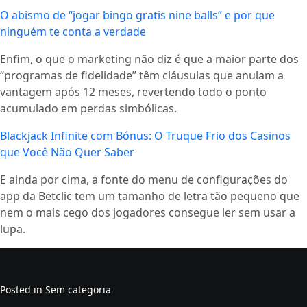
O abismo de “jogar bingo gratis nine balls” e por que
ninguém te conta a verdade
Enfim, o que o marketing não diz é que a maior parte dos
“programas de fidelidade” têm cláusulas que anulam a
vantagem após 12 meses, revertendo todo o ponto
acumulado em perdas simbólicas.
Blackjack Infinite com Bónus: O Truque Frio dos Casinos
que Você Não Quer Saber
E ainda por cima, a fonte do menu de configurações do
app da Betclic tem um tamanho de letra tão pequeno que
nem o mais cego dos jogadores consegue ler sem usar a
lupa.
Posted in Sem categoria