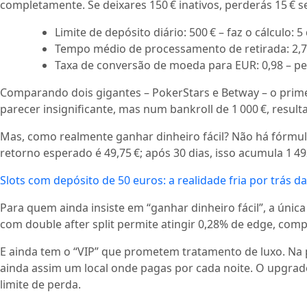
completamente. Se deixares 150 € inativos, perderás 15 € s
Limite de depósito diário: 500 € – faz o cálculo: 
Tempo médio de processamento de retirada: 2,7 
Taxa de conversão de moeda para EUR: 0,98 – per
Comparando dois gigantes – PokerStars e Betway – o prime
parecer insignificante, mas num bankroll de 1 000 €, resul
Mas, como realmente ganhar dinheiro fácil? Não há fórmula
retorno esperado é 49,75 €; após 30 dias, isso acumula 1 49
Slots com depósito de 50 euros: a realidade fria por trás d
Para quem ainda insiste em “ganhar dinheiro fácil”, a úni
com double after split permite atingir 0,28% de edge, com
E ainda tem o “VIP” que prometem tratamento de luxo. Na p
ainda assim um local onde pagas por cada noite. O upgrad
limite de perda.