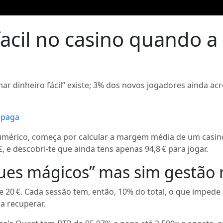
cil no casino quando a 
nhar dinheiro fácil” existe; 3% dos novos jogadores ainda 
 paga
umérico, começa por calcular a margem média de um casino
€, e descobri‑te que ainda tens apenas 94,8 € para jogar.
ques mágicos” mas sim gestão 
 de 20 €. Cada sessão tem, então, 10% do total, o que impe
a recuperar.