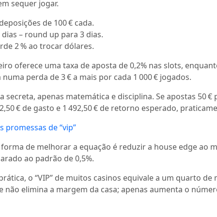
em sequer jogar.
5 deposições de 100 € cada.
dias – round up para 3 dias.
de 2 % ao trocar dólares.
iro oferece uma taxa de aposta de 0,2% nas slots, enquant
ta numa perda de 3 € a mais por cada 1 000 € jogados.
 secreta, apenas matemática e disciplina. Se apostas 50 €
2,50 € de gasto e 1 492,50 € de retorno esperado, praticame
as promessas de “vip”
ca forma de melhorar a equação é reduzir a house edge ao m
parado ao padrão de 0,5%.
rática, o “VIP” de muitos casinos equivale a um quarto de
e não elimina a margem da casa; apenas aumenta o número 