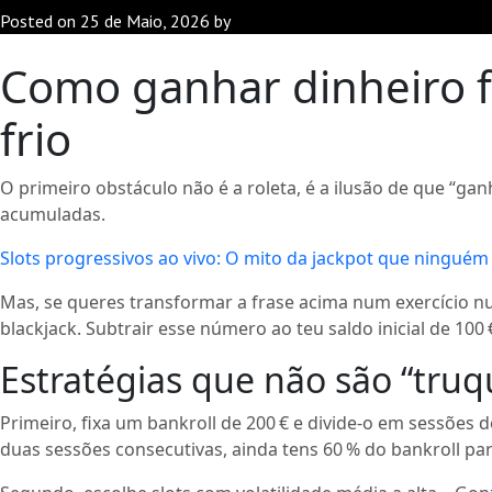
Posted on
25 de Maio, 2026
by
Como ganhar dinheiro fa
frio
O primeiro obstáculo não é a roleta, é a ilusão de que “ga
acumuladas.
Slots progressivos ao vivo: O mito da jackpot que ninguém
Mas, se queres transformar a frase acima num exercício n
blackjack. Subtrair esse número ao teu saldo inicial de 100 
Estratégias que não são “tru
Primeiro, fixa um bankroll de 200 € e divide‑o em sessões
duas sessões consecutivas, ainda tens 60 % do bankroll par