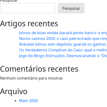
artigos
Pesquisar
Pesquisar
Artigos recentes
bónus de boas vindas bacará ponto banco: o e
Novos casinos 2026: o caos patrocinado que ni
Rokubet bónus sem depósito guarde os ganhos 
Os Verdadeiros Cúmplices do Caos: qual o melho
Jogo do Bingo Instruções: Desmascarando o “Di
Comentários recentes
Nenhum comentário para mostrar.
Arquivo
Maio 2026