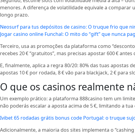
Segundo, escolhe slots com volatilidade média a alta – G
menores. A diferença de volatilidade equivale a comparar 
longo prazo.
Neosurf para tus depósitos de casino: O truque frio que 
Jogar casino online Funchal: O mito do “gift” que nunca pa
Terceiro, usa as promoções da plataforma como “desconto” 
recebes 20 € “gratuitos”, mas precisas apostar 600 € antes 
E, finalmente, aplica a regra 80/20: 80% das tuas apostas de
apostas 10 € por rodada, 8 € vão para blackjack, 2 € para sl
O que os casinos realmente 
Um exemplo prático: a plataforma 888casino tem um limite 
não poderás escalar a aposta acima de 5 €, limitando a tua
Ivibet 65 rodadas grátis bonus code Portugal: o truque su
Adicionalmente, a maioria dos sites implementa o “cashing