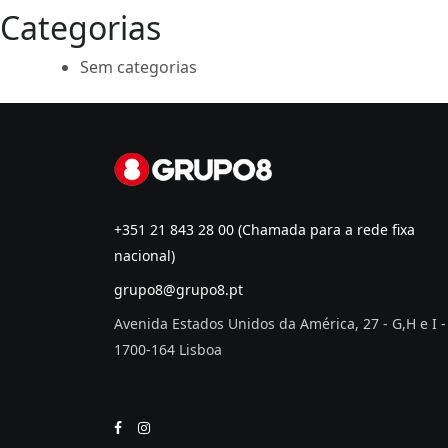
Categorias
Sem categorias
+351 21 843 28 00
(Chamada para a rede fixa
nacional)
grupo8@grupo8.pt
Avenida Estados Unidos da América, 27 - G,H e I -
1700-164 Lisboa