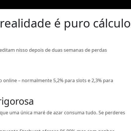
realidade é puro cálculo
acreditam nisso depois de duas semanas de perdas
 online – normalmente 5,2% para slots e 2,3% para
rigorosa
de que uma única maré de azar consuma tudo. Se perderes