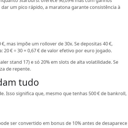
, enquanto Starburst oferece 96,09% mas com ganhos
 dar um pico rápido, a maratona garante consistência à
€, mas impõe um rollover de 30x. Se depositas 40 €,
 20 € ÷ 30 = 0,67 € de valor efetivo por euro jogado.
ler stand 17) e só 20% em slots de alta volatilidade. Se
iza de repente.
udam tudo
. Isso significa que, mesmo que tenhas 500 € de bankroll,
o pode ser convertido em bonus de 10% antes de desaparece