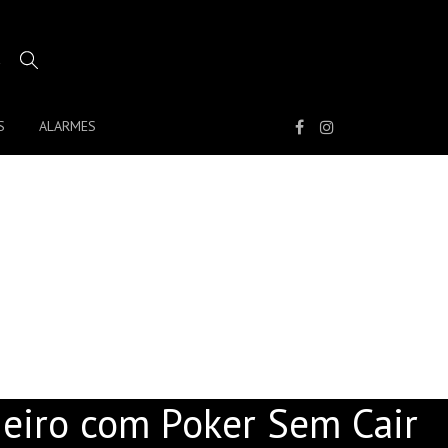
S
ALARMES
 GANHAR DINHEIRO COM
 DE “VIP”
heiro com Poker Sem Cair