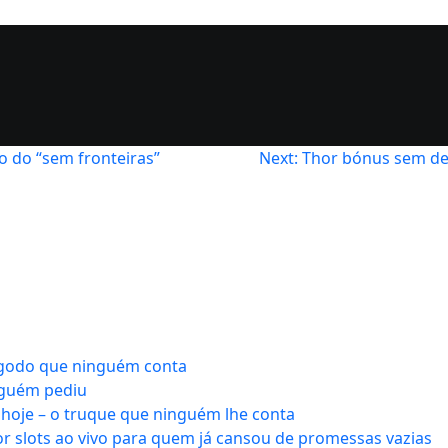
o do “sem fronteiras”
Next:
Thor bónus sem dep
ngodo que ninguém conta
nguém pediu
hoje – o truque que ninguém lhe conta
r slots ao vivo para quem já cansou de promessas vazias