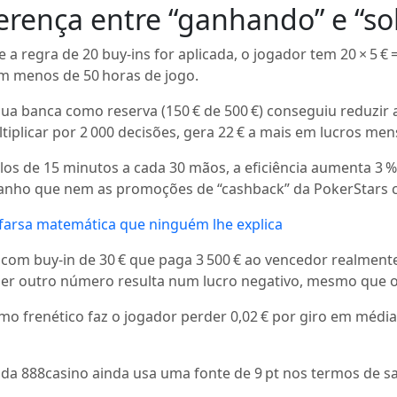
ferença entre “ganhando” e “s
 a regra de 20 buy‑ins for aplicada, o jogador tem 20 × 5 €
em menos de 50 horas de jogo.
a banca como reserva (150 € de 500 €) conseguiu reduzir a 
tiplicar por 2 000 decisões, gera 22 € a mais em lucros men
alos de 15 minutos a cada 30 mãos, a eficiência aumenta 3 
m ganho que nem as promoções de “cashback” da PokerStars
a farsa matemática que ninguém lhe explica
to com buy‑in de 30 € que paga 3 500 € ao vencedor realme
quer outro número resulta num lucro negativo, mesmo que o 
itmo frenético faz o jogador perder 0,02 € por giro em méd
 da 888casino ainda usa uma fonte de 9 pt nos termos de sa