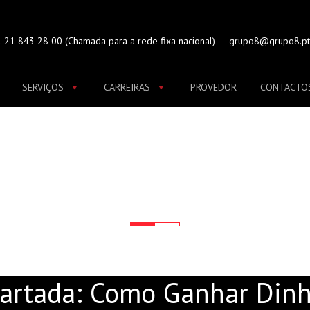
 21 843 28 00
(Chamada para a rede fixa nacional)
grupo8@grupo8.pt
SERVIÇOS
CARREIRAS
PROVEDOR
CONTACTO
TER A CARTADA: COMO
M CAIR NAS PROMESSAS
 Cartada: Como Ganhar Din