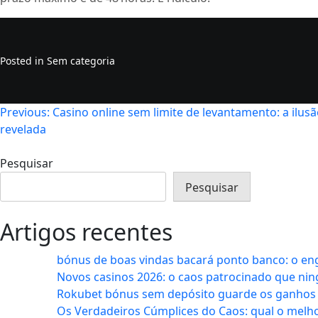
Posted in Sem categoria
Navegação
Previous:
Casino online sem limite de levantamento: a ilusã
revelada
de
artigos
Pesquisar
Pesquisar
Artigos recentes
bónus de boas vindas bacará ponto banco: o e
Novos casinos 2026: o caos patrocinado que ni
Rokubet bónus sem depósito guarde os ganhos 
Os Verdadeiros Cúmplices do Caos: qual o melho