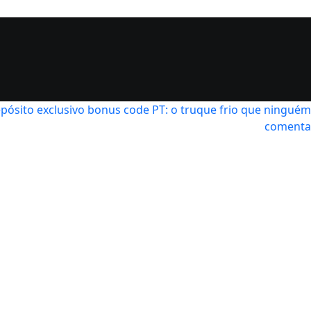
ósito exclusivo bonus code PT: o truque frio que ninguém
comenta