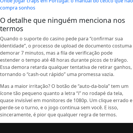
Onde jogar craps em Portugal: o manual do cético que não
compra sonhos
O detalhe que ninguém menciona nos
termos
Quando o suporte do casino pede para “confirmar sua
identidade”, o processo de upload de documento costuma
demorar 7 minutos, mas a fila de verificação pode
estender o tempo até 48 horas durante picos de tráfego.
Essa demora retarda qualquer tentativa de retirar ganhos,
tornando o “cash‑out rápido” uma promessa vazia.
Mas a maior irritação? O botão de “auto‑da‑bola” tem um
ícone tão pequeno quanto a letra “i” no rodapé da tela,
quase invisível em monitores de 1080p. Um clique errado e
perde‑se o turno, e o jogo continua sem você. E isso,
sinceramente, é pior que qualquer regra de termos.