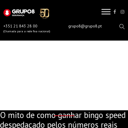
Skip
to
content
+351 21 843 28 00
grupo8@grupo8.pt
(Chamada para a rede fixa nacional)
O MITO DE COMO
GANHAR BINGO SPEED
DESPEDAÇADO PELOS
NÚMEROS REAIS
O mito de como ganhar bingo speed
despedaçado pelos números reais