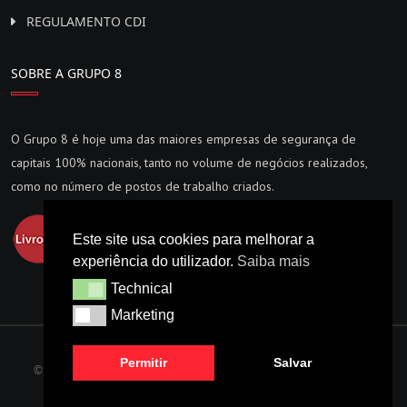
REGULAMENTO CDI
SOBRE A GRUPO 8
O Grupo 8 é hoje uma das maiores empresas de segurança de
capitais 100% nacionais, tanto no volume de negócios realizados,
como no número de postos de trabalho criados.
Este site usa cookies para melhorar a
experiência do utilizador.
Saiba mais
Technical
Technical
Marketing
Marketing
Permitir
Salvar
© GRUPO 8. ALL RIGHTS RESERVED. | ALVARÁ 5 A, B, C E D DO MAI