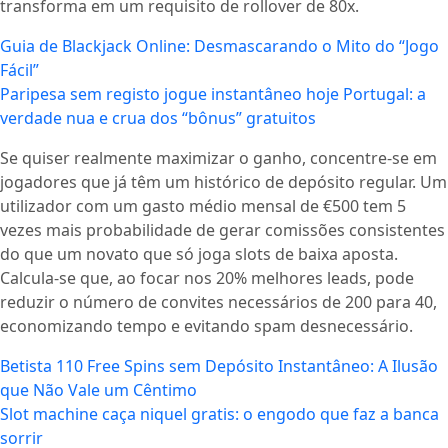
transforma em um requisito de rollover de 80x.
Guia de Blackjack Online: Desmascarando o Mito do “Jogo
Fácil”
Paripesa sem registo jogue instantâneo hoje Portugal: a
verdade nua e crua dos “bônus” gratuitos
Se quiser realmente maximizar o ganho, concentre‑se em
jogadores que já têm um histórico de depósito regular. Um
utilizador com um gasto médio mensal de €500 tem 5
vezes mais probabilidade de gerar comissões consistentes
do que um novato que só joga slots de baixa aposta.
Calcula‑se que, ao focar nos 20% melhores leads, pode
reduzir o número de convites necessários de 200 para 40,
economizando tempo e evitando spam desnecessário.
Betista 110 Free Spins sem Depósito Instantâneo: A Ilusão
que Não Vale um Cêntimo
Slot machine caça niquel gratis: o engodo que faz a banca
sorrir