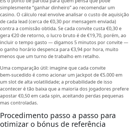
Eis o ponto de partida para quem pensa que pode
simplesmente “ganhar dinheiro” ao recomendar um
casino. O cálculo real envolve analisar o custo de aquisição
de cada lead (cerca de €0,30 por mensagem enviada)
contra a comissão obtida. Se cada convite custa €0,30 e
gera €20 de retorno, o lucro bruto é de €19,70, porém, ao
incluir o tempo gasto — digamos 5 minutos por convite —
o ganho horário despenca para €3,94 por hora, muito
menos que um turno de trabalho em retalho.
Uma comparação útil: imagine que cada convite
bem‑sucedido é como acionar um jackpot de €5.000 em
um slot de alta volatilidade; a probabilidade de isso
acontecer é tão baixa que a maioria dos jogadores prefere
apostar €0,50 em cada spin, aceitando perdas pequenas
mas controladas.
Procedimento passo a passo para
otimizar o bónus de referência