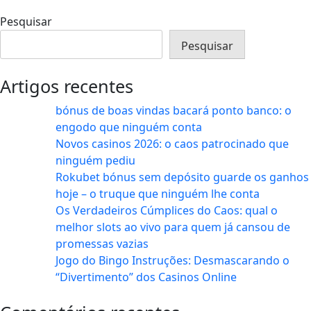
Pesquisar
Pesquisar
Artigos recentes
bónus de boas vindas bacará ponto banco: o
engodo que ninguém conta
Novos casinos 2026: o caos patrocinado que
ninguém pediu
Rokubet bónus sem depósito guarde os ganhos
hoje – o truque que ninguém lhe conta
Os Verdadeiros Cúmplices do Caos: qual o
melhor slots ao vivo para quem já cansou de
promessas vazias
Jogo do Bingo Instruções: Desmascarando o
“Divertimento” dos Casinos Online