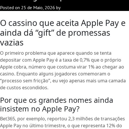
Posted on
25 de Maio, 2026
by
O cassino que aceita Apple Pay e
ainda dá “gift” de promessas
vazias
O primeiro problema que aparece quando se tenta
depositar com Apple Pay é a taxa de 0,7% que o próprio
Apple cobra, número que costuma virar 1% ao chegar ao
casino. Enquanto alguns jogadores comemoram o
“processo sem fricção”, eu vejo apenas mais uma camada
de custos escondidos.
Por que os grandes nomes ainda
insistem no Apple Pay?
Bet365, por exemplo, reportou 2,3 milhões de transações
Apple Pay no último trimestre, o que representa 12% do