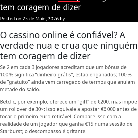
tem coragem de dizer
Posted on
25 de Maio, 2026
by
O cassino online é confiável? A
verdade nua e crua que ninguém
tem coragem de dizer
Se 2 em cada 3 jogadores acreditam que um bônus de
100 % significa “dinheiro grátis”, estão enganados; 100 %
de “gratuito” ainda vem carregado de termos que anulam
metade do saldo.
Betclic, por exemplo, oferece um “gift” de €200, mas impõe
um rollover de 30×; isso equivale a apostar €6 000 antes de
tocar o primeiro euro retirável. Compare isso com a
realidade de um jogador que ganha €15 numa sessão de
Starburst; o descompasso é gritante.