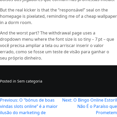
But the real kicker is that the “responsável” seal on the
homepage is pixelated, reminding me of a cheap wallpaper
in a dorm room.
And the worst part? The withdrawal page uses a
dropdown menu where the font size is so tiny – 7 pt – que
você precisa ampliar a tela ou arriscar inserir o valor
errado, como se fosse um teste de visão para ganhar o
seu próprio dinheiro.
Posted in Sem categoria
Navegação
Previous:
O “bónus de boas
Next:
O Bingo Online Estoril
vindas slots online” é a maior
Não É o Paraíso que
de
ilusão do marketing de
Prometem
artigos