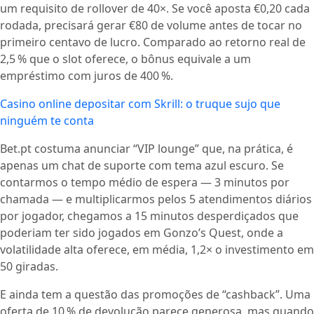
um requisito de rollover de 40×. Se você aposta €0,20 cada
rodada, precisará gerar €80 de volume antes de tocar no
primeiro centavo de lucro. Comparado ao retorno real de
2,5 % que o slot oferece, o bônus equivale a um
empréstimo com juros de 400 %.
Casino online depositar com Skrill: o truque sujo que
ninguém te conta
Bet.pt costuma anunciar “VIP lounge” que, na prática, é
apenas um chat de suporte com tema azul escuro. Se
contarmos o tempo médio de espera — 3 minutos por
chamada — e multiplicarmos pelos 5 atendimentos diários
por jogador, chegamos a 15 minutos desperdiçados que
poderiam ter sido jogados em Gonzo’s Quest, onde a
volatilidade alta oferece, em média, 1,2× o investimento em
50 giradas.
E ainda tem a questão das promoções de “cashback”. Uma
oferta de 10 % de devolução parece generosa, mas quando