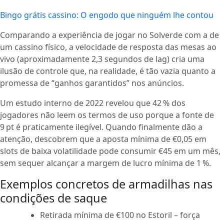
Bingo grátis cassino: O engodo que ninguém lhe contou
Comparando a experiência de jogar no Solverde com a de
um cassino físico, a velocidade de resposta das mesas ao
vivo (aproximadamente 2,3 segundos de lag) cria uma
ilusão de controle que, na realidade, é tão vazia quanto a
promessa de “ganhos garantidos” nos anúncios.
Um estudo interno de 2022 revelou que 42 % dos
jogadores não leem os termos de uso porque a fonte de
9 pt é praticamente ilegível. Quando finalmente dão a
atenção, descobrem que a aposta mínima de €0,05 em
slots de baixa volatilidade pode consumir €45 em um mês,
sem sequer alcançar a margem de lucro mínima de 1 %.
Exemplos concretos de armadilhas nas
condições de saque
Retirada mínima de €100 no Estoril – força