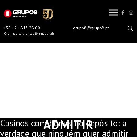
Skip
to
content
+351 21 843 28 00
grupo8@grupo8.pt
(Chamada para a rede fixa nacional)
CASINOS COM BÔNUS
NO DEPÓSITO: A
VERDADE QUE
NINGUÉM QUER
ADMITIR
Casinos com bônus no depósito: a
verdade que ninguém quer admitir