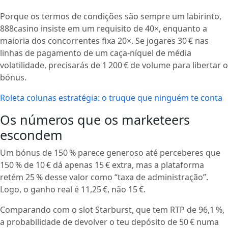
Porque os termos de condições são sempre um labirinto,
888casino insiste em um requisito de 40×, enquanto a
maioria dos concorrentes fixa 20×. Se jogares 30 € nas
linhas de pagamento de um caça-níquel de média
volatilidade, precisarás de 1 200 € de volume para libertar o
bónus.
Roleta colunas estratégia: o truque que ninguém te conta
Os números que os marketeers
escondem
Um bónus de 150 % parece generoso até perceberes que
150 % de 10 € dá apenas 15 € extra, mas a plataforma
retém 25 % desse valor como “taxa de administração”.
Logo, o ganho real é 11,25 €, não 15 €.
Comparando com o slot Starburst, que tem RTP de 96,1 %,
a probabilidade de devolver o teu depósito de 50 € numa