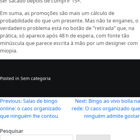
ser sacado depois de cumprir 15×.
Em suma, as promoções são mais um cálculo de
probabilidade do que um presente. Mas não te enganes, o
verdadeiro problema está no botão de “retirada” que, na
prática, só aparece após 48 h de espera, com fonte tão
minúscula que parece escrita à mão por um designer com
miopia.
Posted in Sem categoria
Navegação
Previous:
Salas de bingo
Next:
Bingo ao vivo bolla na
online: o caos organizado
rede: O caos organizado que
de
que ninguém lhe contou
ninguém admite gostar
artigos
Pesquisar