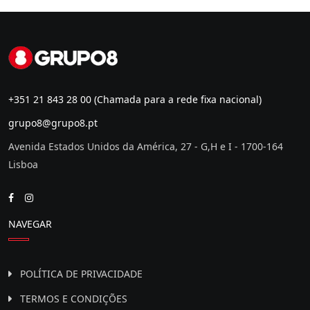
+351 21 843 28 00
(Chamada para a rede fixa nacional)
grupo8@grupo8.pt
Avenida Estados Unidos da América, 27 - G,H e I - 1700-164
Lisboa
NAVEGAR
POLÍTICA DE PRIVACIDADE
TERMOS E CONDIÇÕES