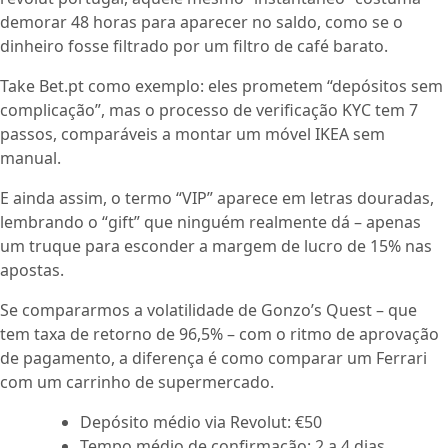
demorar 48 horas para aparecer no saldo, como se o
dinheiro fosse filtrado por um filtro de café barato.
Take Bet.pt como exemplo: eles prometem “depósitos sem
complicação”, mas o processo de verificação KYC tem 7
passos, comparáveis a montar um móvel IKEA sem
manual.
E ainda assim, o termo “VIP” aparece em letras douradas,
lembrando o “gift” que ninguém realmente dá – apenas
um truque para esconder a margem de lucro de 15% nas
apostas.
Se compararmos a volatilidade de Gonzo’s Quest – que
tem taxa de retorno de 96,5% – com o ritmo de aprovação
de pagamento, a diferença é como comparar um Ferrari
com um carrinho de supermercado.
Depósito médio via Revolut: €50
Tempo médio de confirmação: 2 a 4 dias