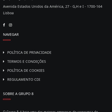
Avenida Estados Unidos da América, 27 - G,H e I - 1700-164
Lisboa
NAVEGAR
POLÍTICA DE PRIVACIDADE
TERMOS E CONDIÇÕES
POLÍTICA DE COOKIES
REGULAMENTO CDI
SOBRE A GRUPO 8
O Grupo 8 é hoje uma das maiores empresas de segurança de