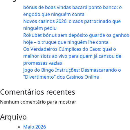
bónus de boas vindas bacará ponto banco: o
engodo que ninguém conta
Novos casinos 2026: o caos patrocinado que
ninguém pediu
Rokubet bónus sem depósito guarde os ganhos
hoje – o truque que ninguém lhe conta
Os Verdadeiros Cúmplices do Caos: qual o
melhor slots ao vivo para quem já cansou de
promessas vazias
Jogo do Bingo Instruções: Desmascarando o
“Divertimento” dos Casinos Online
Comentários recentes
Nenhum comentário para mostrar.
Arquivo
Maio 2026