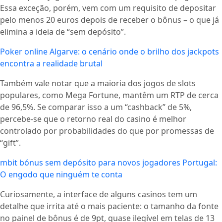
Essa exceção, porém, vem com um requisito de depositar
pelo menos 20 euros depois de receber o bônus – o que já
elimina a ideia de “sem depósito”.
Poker online Algarve: o cenário onde o brilho dos jackpots
encontra a realidade brutal
Também vale notar que a maioria dos jogos de slots
populares, como Mega Fortune, mantêm um RTP de cerca
de 96,5%. Se comparar isso a um “cashback” de 5%,
percebe-se que o retorno real do casino é melhor
controlado por probabilidades do que por promessas de
“gift”.
mbit bónus sem depósito para novos jogadores Portugal:
O engodo que ninguém te conta
Curiosamente, a interface de alguns casinos tem um
detalhe que irrita até o mais paciente: o tamanho da fonte
no painel de bônus é de 9pt, quase ilegível em telas de 13