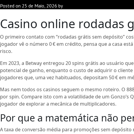
Posted on
25 de Maio, 2026
by
Casino online rodadas g
O primeiro contato com “rodadas grátis sem depósito” cos
jogador vê o número 0 € em crédito, pensa que a casa está 
risco.
Em 2023, a Betway entregou 20 spins grátis ao usuário que
potencial de ganho, enquanto o custo de adquirir o cliente 
jogadores que, uma vez habituados, depositam 50 € em mé
Mas nem todos os casinos seguem o mesmo roteiro. O 888c
por spin. Compare isto com a volatilidade de um Gonzo’s Que
jogador de explorar a mecânica de multiplicadores.
Por que a matemática não pe
A taxa de conversão média para promoções sem depósito ron