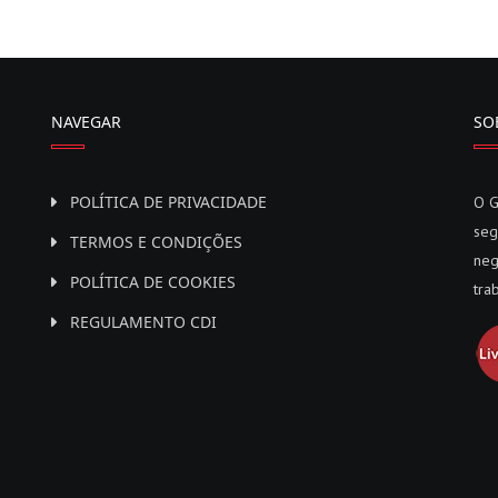
NAVEGAR
SO
POLÍTICA DE PRIVACIDADE
O G
seg
TERMOS E CONDIÇÕES
neg
POLÍTICA DE COOKIES
tra
REGULAMENTO CDI