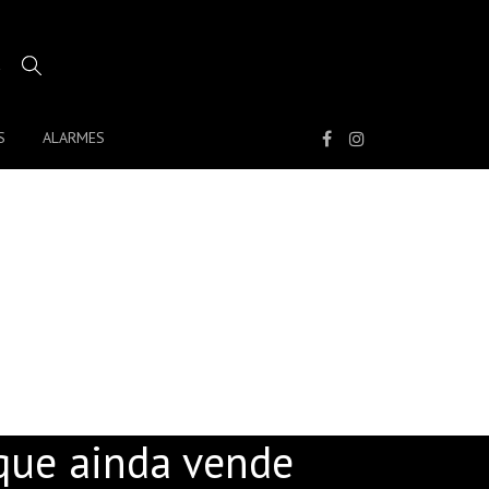
S
ALARMES
SITO: A ILUSÃO QUE
 que ainda vende