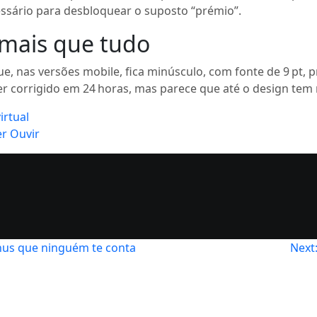
ssário para desbloquear o suposto “prémio”.
 mais que tudo
ue, nas versões mobile, fica minúsculo, com fonte de 9 pt,
er corrigido em 24 horas, mas parece que até o design tem 
irtual
r Ouvir
ónus que ninguém te conta
Next