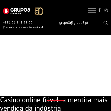
Skip
to
content
+351 21 843 28 00
grupo8@grupo8.pt
(Chamada para a rede fixa nacional)
CASINO ONLINE FIÁVEL:
A MENTIRA MAIS
VENDIDA DA
INDÚSTRIA
Casino online fiável: a mentira mais
vendida da indústria