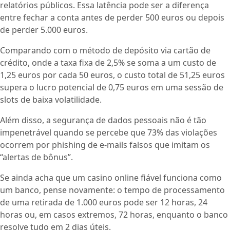
relatórios públicos. Essa latência pode ser a diferença
entre fechar a conta antes de perder 500 euros ou depois
de perder 5.000 euros.
Comparando com o método de depósito via cartão de
crédito, onde a taxa fixa de 2,5% se soma a um custo de
1,25 euros por cada 50 euros, o custo total de 51,25 euros
supera o lucro potencial de 0,75 euros em uma sessão de
slots de baixa volatilidade.
Além disso, a segurança de dados pessoais não é tão
impenetrável quando se percebe que 73% das violações
ocorrem por phishing de e‑mails falsos que imitam os
“alertas de bônus”.
Se ainda acha que um casino online fiável funciona como
um banco, pense novamente: o tempo de processamento
de uma retirada de 1.000 euros pode ser 12 horas, 24
horas ou, em casos extremos, 72 horas, enquanto o banco
resolve tudo em 2 dias úteis.