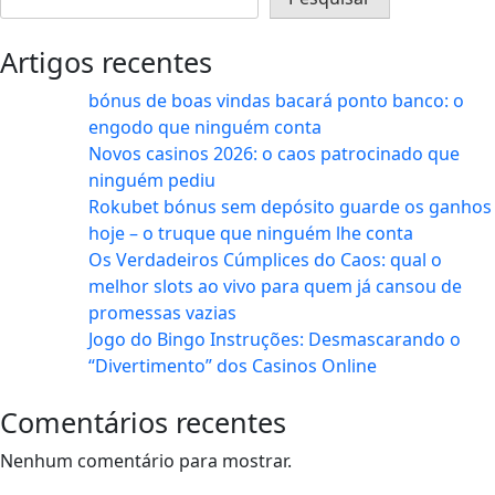
Artigos recentes
bónus de boas vindas bacará ponto banco: o
engodo que ninguém conta
Novos casinos 2026: o caos patrocinado que
ninguém pediu
Rokubet bónus sem depósito guarde os ganhos
hoje – o truque que ninguém lhe conta
Os Verdadeiros Cúmplices do Caos: qual o
melhor slots ao vivo para quem já cansou de
promessas vazias
Jogo do Bingo Instruções: Desmascarando o
“Divertimento” dos Casinos Online
Comentários recentes
Nenhum comentário para mostrar.