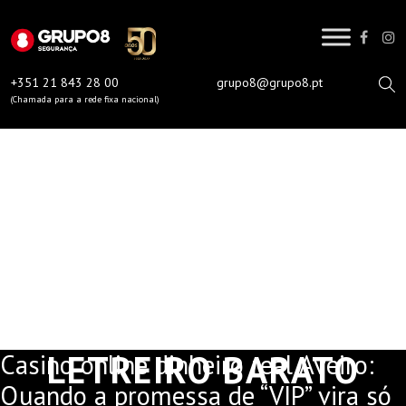
Skip
to
content
+351 21 843 28 00
grupo8@grupo8.pt
(Chamada para a rede fixa nacional)
CASINO ONLINE
DINHEIRO REAL AVEIRO:
QUANDO A PROMESSA
DE “VIP” VIRA SÓ UM
LETREIRO BARATO
Casino online dinheiro real Aveiro:
Quando a promessa de “VIP” vira só