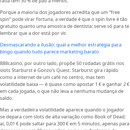
fatia tem 30 % de pão a menos.
Porque a maioria dos jogadores acredita que um “free
spin” pode virar fortuna, a verdade é que o spin livre é tão
gratuito quanto uma amostra de dentista: serve só para te
lembrar que a dor está por vir.
Desmascarando a ilusão: qual a melhor estratégia para
bingo quando tudo parece marketing barato
888casino, por outro lado, propõe 50 rodadas grátis nos
slots Starburst e Gonzo’s Quest. Starburst gira rápido
como a internet de um café no centro, mas tem
volatilidade baixa — é quase como apostar 1 € e ganhar 2 €
em cada jogada, o que não leva a nenhuma mudança de
saldo.
Mas a verdadeira volatilidade aparece quando o jogador
se depara com slots de alta variação como Book of Dead;
aí, 0,01 € pode saltar para 300 € em 5 minutos, apenas para