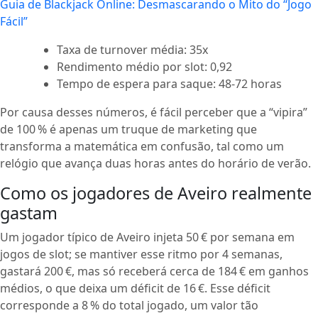
Guia de Blackjack Online: Desmascarando o Mito do “Jogo
Fácil”
Taxa de turnover média: 35x
Rendimento médio por slot: 0,92
Tempo de espera para saque: 48‑72 horas
Por causa desses números, é fácil perceber que a “vipira”
de 100 % é apenas um truque de marketing que
transforma a matemática em confusão, tal como um
relógio que avança duas horas antes do horário de verão.
Como os jogadores de Aveiro realmente
gastam
Um jogador típico de Aveiro injeta 50 € por semana em
jogos de slot; se mantiver esse ritmo por 4 semanas,
gastará 200 €, mas só receberá cerca de 184 € em ganhos
médios, o que deixa um déficit de 16 €. Esse déficit
corresponde a 8 % do total jogado, um valor tão