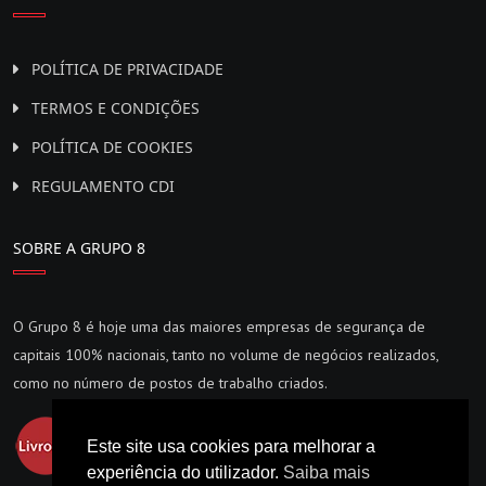
POLÍTICA DE PRIVACIDADE
TERMOS E CONDIÇÕES
POLÍTICA DE COOKIES
REGULAMENTO CDI
SOBRE A GRUPO 8
O Grupo 8 é hoje uma das maiores empresas de segurança de
capitais 100% nacionais, tanto no volume de negócios realizados,
como no número de postos de trabalho criados.
Este site usa cookies para melhorar a
experiência do utilizador.
Saiba mais