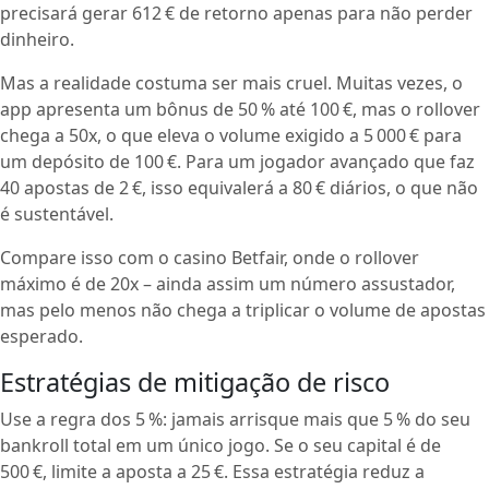
precisará gerar 612 € de retorno apenas para não perder
dinheiro.
Mas a realidade costuma ser mais cruel. Muitas vezes, o
app apresenta um bônus de 50 % até 100 €, mas o rollover
chega a 50x, o que eleva o volume exigido a 5 000 € para
um depósito de 100 €. Para um jogador avançado que faz
40 apostas de 2 €, isso equivalerá a 80 € diários, o que não
é sustentável.
Compare isso com o casino Betfair, onde o rollover
máximo é de 20x – ainda assim um número assustador,
mas pelo menos não chega a triplicar o volume de apostas
esperado.
Estratégias de mitigação de risco
Use a regra dos 5 %: jamais arrisque mais que 5 % do seu
bankroll total em um único jogo. Se o seu capital é de
500 €, limite a aposta a 25 €. Essa estratégia reduz a