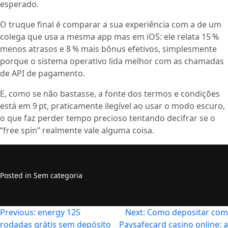
esperado.
O truque final é comparar a sua experiência com a de um
colega que usa a mesma app mas em iOS: ele relata 15 %
menos atrasos e 8 % mais bônus efetivos, simplesmente
porque o sistema operativo lida melhor com as chamadas
de API de pagamento.
E, como se não bastasse, a fonte dos termos e condições
está em 9 pt, praticamente ilegível ao usar o modo escuro,
o que faz perder tempo precioso tentando decifrar se o
“free spin” realmente vale alguma coisa.
Posted in Sem categoria
Navegação
Previous:
energy 125
Next:
Como depositar com
rodadas grátis sem depósito
Paysafecard casino online: a