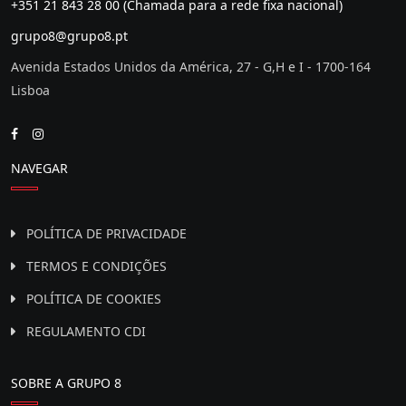
+351 21 843 28 00
(Chamada para a rede fixa nacional)
grupo8@grupo8.pt
Avenida Estados Unidos da América, 27 - G,H e I - 1700-164
Lisboa
NAVEGAR
POLÍTICA DE PRIVACIDADE
TERMOS E CONDIÇÕES
POLÍTICA DE COOKIES
REGULAMENTO CDI
SOBRE A GRUPO 8