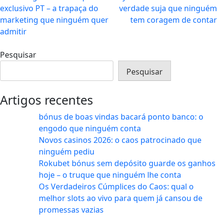
de
exclusivo PT – a trapaça do
verdade suja que ninguém
artigos
marketing que ninguém quer
tem coragem de contar
admitir
Pesquisar
Pesquisar
Artigos recentes
bónus de boas vindas bacará ponto banco: o
engodo que ninguém conta
Novos casinos 2026: o caos patrocinado que
ninguém pediu
Rokubet bónus sem depósito guarde os ganhos
hoje – o truque que ninguém lhe conta
Os Verdadeiros Cúmplices do Caos: qual o
melhor slots ao vivo para quem já cansou de
promessas vazias