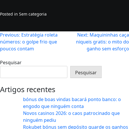
Posted in Sem categoria
Navegação
Previous:
Estratégia roleta
Next:
Maquininhas caça
números: o golpe frio que
niqueis gratis: o mito do
de
poucos contam
ganho sem esforço
artigos
Pesquisar
Pesquisar
Artigos recentes
bónus de boas vindas bacará ponto banco: o
engodo que ninguém conta
Novos casinos 2026: o caos patrocinado que
ninguém pediu
Rokubet bónus sem depósito guarde os ganhos