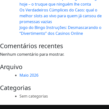
hoje – o truque que ninguém lhe conta
Os Verdadeiros Cúmplices do Caos: qual o
melhor slots ao vivo para quem já cansou de
promessas vazias
Jogo do Bingo Instruções: Desmascarando o
“Divertimento” dos Casinos Online
Comentários recentes
Nenhum comentário para mostrar.
Arquivo
Maio 2026
Categorias
Sem categorias