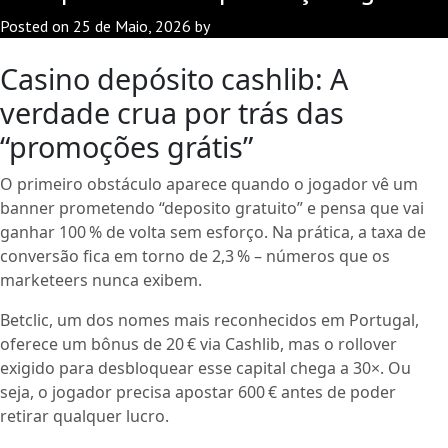
Posted on
25 de Maio, 2026
by
Casino depósito cashlib: A
verdade crua por trás das
“promoções grátis”
O primeiro obstáculo aparece quando o jogador vê um
banner prometendo “deposito gratuito” e pensa que vai
ganhar 100 % de volta sem esforço. Na prática, a taxa de
conversão fica em torno de 2,3 % – números que os
marketeers nunca exibem.
Betclic, um dos nomes mais reconhecidos em Portugal,
oferece um bônus de 20 € via Cashlib, mas o rollover
exigido para desbloquear esse capital chega a 30×. Ou
seja, o jogador precisa apostar 600 € antes de poder
retirar qualquer lucro.