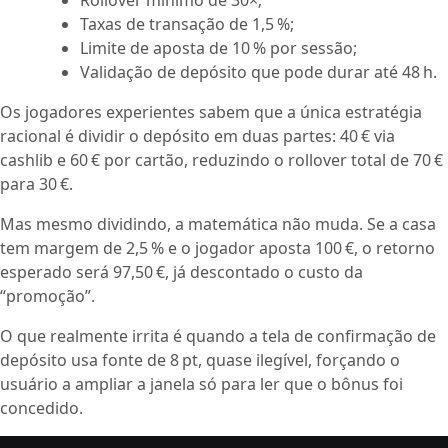
Rollover mínimo de 30×;
Taxas de transação de 1,5 %;
Limite de aposta de 10 % por sessão;
Validação de depósito que pode durar até 48 h.
Os jogadores experientes sabem que a única estratégia
racional é dividir o depósito em duas partes: 40 € via
cashlib e 60 € por cartão, reduzindo o rollover total de 70 €
para 30 €.
Mas mesmo dividindo, a matemática não muda. Se a casa
tem margem de 2,5 % e o jogador aposta 100 €, o retorno
esperado será 97,50 €, já descontado o custo da
“promoção”.
O que realmente irrita é quando a tela de confirmação de
depósito usa fonte de 8 pt, quase ilegível, forçando o
usuário a ampliar a janela só para ler que o bônus foi
concedido.