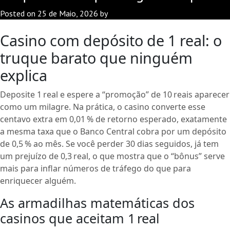
Posted on
25 de Maio, 2026
by
Casino com depósito de 1 real: o
truque barato que ninguém
explica
Deposite 1 real e espere a “promoção” de 10 reais aparecer
como um milagre. Na prática, o casino converte esse
centavo extra em 0,01 % de retorno esperado, exatamente
a mesma taxa que o Banco Central cobra por um depósito
de 0,5 % ao mês. Se você perder 30 dias seguidos, já tem
um prejuízo de 0,3 real, o que mostra que o “bônus” serve
mais para inflar números de tráfego do que para
enriquecer alguém.
As armadilhas matemáticas dos
casinos que aceitam 1 real