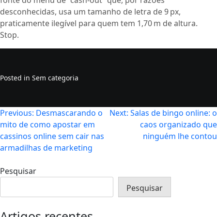
fonte do menu de “cash‑out” que, por razões
desconhecidas, usa um tamanho de letra de 9 px,
praticamente ilegível para quem tem 1,70 m de altura.
Stop.
Posted in Sem categoria
Navegação
Previous:
Desmascarando o
Next:
Salas de bingo online: o
mito de como apostar em
caos organizado que
de
cassinos online sem cair nas
ninguém lhe contou
artigos
armadilhas de marketing
Pesquisar
Pesquisar
Artigos recentes