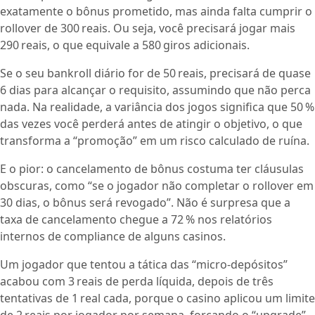
exatamente o bônus prometido, mas ainda falta cumprir o
rollover de 300 reais. Ou seja, você precisará jogar mais
290 reais, o que equivale a 580 giros adicionais.
Se o seu bankroll diário for de 50 reais, precisará de quase
6 dias para alcançar o requisito, assumindo que não perca
nada. Na realidade, a variância dos jogos significa que 50 %
das vezes você perderá antes de atingir o objetivo, o que
transforma a “promoção” em um risco calculado de ruína.
E o pior: o cancelamento de bônus costuma ter cláusulas
obscuras, como “se o jogador não completar o rollover em
30 dias, o bônus será revogado”. Não é surpresa que a
taxa de cancelamento chegue a 72 % nos relatórios
internos de compliance de alguns casinos.
Um jogador que tentou a tática das “micro‑depósitos”
acabou com 3 reais de perda líquida, depois de três
tentativas de 1 real cada, porque o casino aplicou um limite