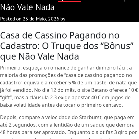
Não Vale Nada
Posted on
25 de Maio, 2026
by
Casa de Cassino Pagando no
Cadastro: O Truque dos “Bônus”
que Não Vale Nada
Primeiro, esqueça o romance de ganhar dinheiro fácil: a
maioria das promoções de “casa de cassino pagando no
cadastro” equivale a receber 5 % de um pastel de nata que
já foi vendido. No dia 12 do mês, o site Betano oferece 10 €
“gift”, mas a cláusula 2.3 exige apostar 40 € em jogos de
baixa volatilidade antes de tocar o primeiro centavo.
Depois, compare a velocidade do Starburst, que paga em
até 2 segundos, com a lentidão de um saque que demora
48 horas para ser aprovado. Enquanto o slot faz 3 giro por