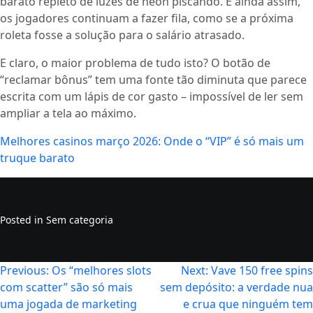
barato repleto de luzes de néon piscando. E ainda assim,
os jogadores continuam a fazer fila, como se a próxima
roleta fosse a solução para o salário atrasado.
E claro, o maior problema de tudo isto? O botão de
“reclamar bônus” tem uma fonte tão diminuta que parece
escrita com um lápis de cor gasto – impossível de ler sem
ampliar a tela ao máximo.
Melhores casinos março 2026: Onde o “VIP” é só mais um
truque barato
Posted in Sem categoria
Navegação
Previous:
Os “melhores slots
Next:
Vave 150 free spins
com scatter” são só mais
sem depósito: a verdade nua
de
uma jogada de marketing
e crua que ninguém tem