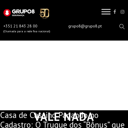
Skip
to
content
+351 21 843 28 00
grupo8@grupo8.pt
(Chamada para a rede fixa nacional)
CASA DE CASSINO
PAGANDO NO
CADASTRO: O TRUQUE
DOS “BÔNUS” QUE NÃO
VALE NADA
Casa de Cassino Pagando no
Cadastro: O Truque dos “Bônus” que