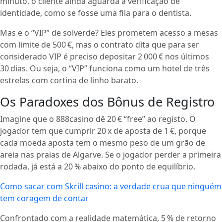
minuto, o cliente ainda aguarda a verificação de
identidade, como se fosse uma fila para o dentista.
Mas e o “VIP” de solverde? Eles prometem acesso a mesas
com limite de 500 €, mas o contrato dita que para ser
considerado VIP é preciso depositar 2 000 € nos últimos
30 dias. Ou seja, o “VIP” funciona como um hotel de três
estrelas com cortina de linho barato.
Os Paradoxes dos Bônus de Registro
Imagine que o 888casino dê 20 € “free” ao registo. O
jogador tem que cumprir 20 x de aposta de 1 €, porque
cada moeda aposta tem o mesmo peso de um grão de
areia nas praias de Algarve. Se o jogador perder a primeira
rodada, já está a 20 % abaixo do ponto de equilíbrio.
Como sacar com Skrill casino: a verdade crua que ninguém
tem coragem de contar
Confrontado com a realidade matemática, 5 % de retorno