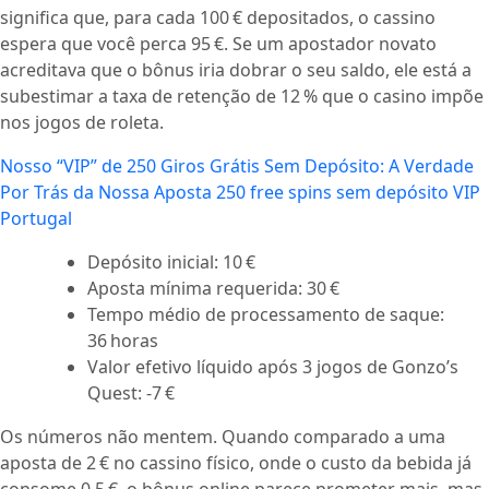
significa que, para cada 100 € depositados, o cassino
espera que você perca 95 €. Se um apostador novato
acreditava que o bônus iria dobrar o seu saldo, ele está a
subestimar a taxa de retenção de 12 % que o casino impõe
nos jogos de roleta.
Nosso “VIP” de 250 Giros Grátis Sem Depósito: A Verdade
Por Trás da Nossa Aposta 250 free spins sem depósito VIP
Portugal
Depósito inicial: 10 €
Aposta mínima requerida: 30 €
Tempo médio de processamento de saque:
36 horas
Valor efetivo líquido após 3 jogos de Gonzo’s
Quest: -7 €
Os números não mentem. Quando comparado a uma
aposta de 2 € no cassino físico, onde o custo da bebida já