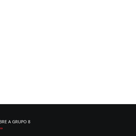
BRE A GRUPO 8