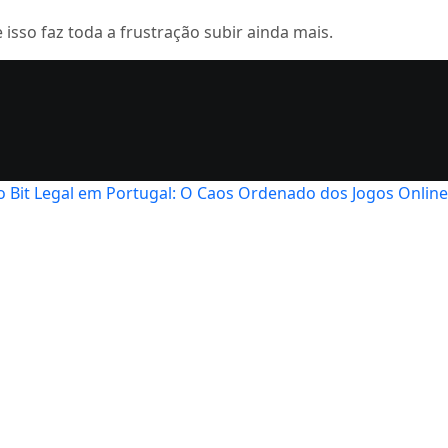
isso faz toda a frustração subir ainda mais.
o Bit Legal em Portugal: O Caos Ordenado dos Jogos Online