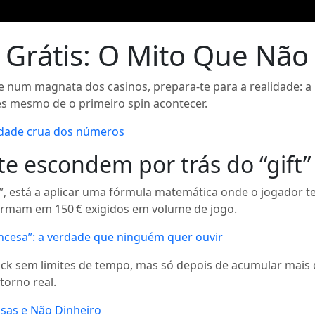
e Grátis: O Mito Que Nã
r-te num magnata dos casinos, prepara-te para a realidade
tes mesmo de o primeiro spin acontecer.
erdade crua dos números
 escondem por trás do “gift” 
s”, está a aplicar uma fórmula matemática onde o jogador 
nsformam em 150 € exigidos em volume de jogo.
ncesa”: a verdade que ninguém quer ouvir
ack sem limites de tempo, mas só depois de acumular mais 
torno real.
sas e Não Dinheiro