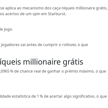
e aplica ao mecanismo dos caça níqueis millionaire grátis,
os acertos de um spin em Starburst.
de jogo.
ogadores sai antes de cumprir o rollover, o que
queis millionaire grátis
é 0,0965 % de chance real de ganhar o prémio máximo, o que
dade estatística de 1 % de acertar algo significativo, o que