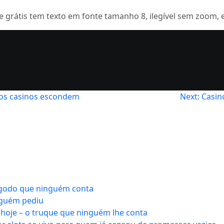
 grátis tem texto em fonte tamanho 8, ilegível sem zoom, e 
e os casinos escondem
Next:
Casin
ngodo que ninguém conta
nguém pediu
hoje – o truque que ninguém lhe conta