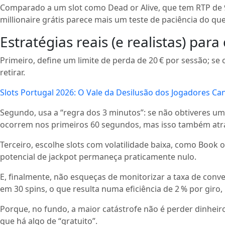
Comparado a um slot como Dead or Alive, que tem RTP de 9
millionaire grátis parece mais um teste de paciência do q
Estratégias reais (e realistas) pa
Primeiro, define um limite de perda de 20 € por sessão; se o
retirar.
Slots Portugal 2026: O Vale da Desilusão dos Jogadores C
Segundo, usa a “regra dos 3 minutos”: se não obtiveres 
ocorrem nos primeiros 60 segundos, mas isso também atrai
Terceiro, escolhe slots com volatilidade baixa, como Book 
potencial de jackpot permaneça praticamente nulo.
E, finalmente, não esqueças de monitorizar a taxa de conver
em 30 spins, o que resulta numa eficiência de 2 % por giro
Porque, no fundo, a maior catástrofe não é perder dinheir
que há algo de “gratuito”.