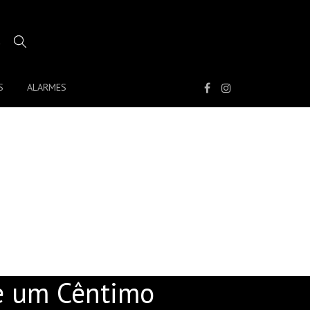
S
ALARMES
TO QUE NÃO VALE UM
le um Cêntimo