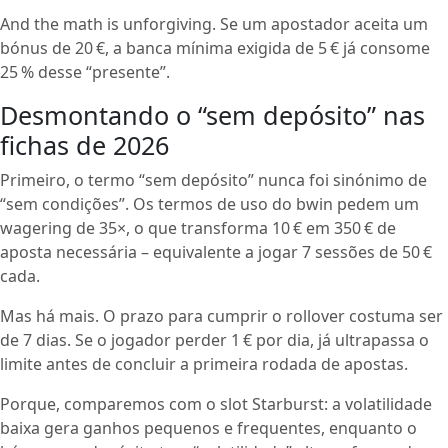
And the math is unforgiving. Se um apostador aceita um
bónus de 20 €, a banca mínima exigida de 5 € já consome
25 % desse “presente”.
Desmontando o “sem depósito” nas
fichas de 2026
Primeiro, o termo “sem depósito” nunca foi sinónimo de
“sem condições”. Os termos de uso do bwin pedem um
wagering de 35×, o que transforma 10 € em 350 € de
aposta necessária – equivalente a jogar 7 sessões de 50 €
cada.
Mas há mais. O prazo para cumprir o rollover costuma ser
de 7 dias. Se o jogador perder 1 € por dia, já ultrapassa o
limite antes de concluir a primeira rodada de apostas.
Porque, comparemos com o slot Starburst: a volatilidade
baixa gera ganhos pequenos e frequentes, enquanto o