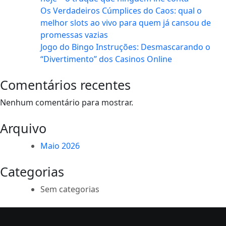
Os Verdadeiros Cúmplices do Caos: qual o
melhor slots ao vivo para quem já cansou de
promessas vazias
Jogo do Bingo Instruções: Desmascarando o
“Divertimento” dos Casinos Online
Comentários recentes
Nenhum comentário para mostrar.
Arquivo
Maio 2026
Categorias
Sem categorias