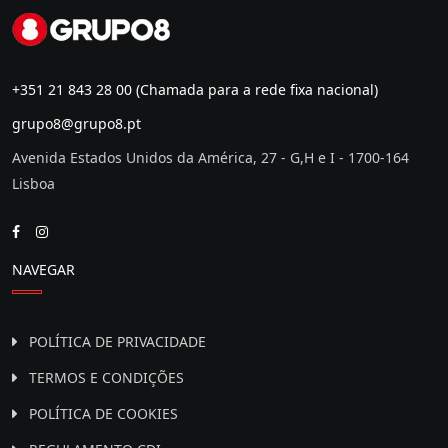
+351 21 843 28 00
(Chamada para a rede fixa nacional)
grupo8@grupo8.pt
Avenida Estados Unidos da América, 27 - G,H e I - 1700-164
Lisboa
NAVEGAR
POLÍTICA DE PRIVACIDADE
TERMOS E CONDIÇÕES
POLÍTICA DE COOKIES