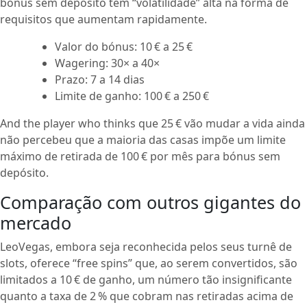
bónus sem depósito tem “volatilidade” alta na forma de
requisitos que aumentam rapidamente.
Valor do bónus: 10 € a 25 €
Wagering: 30× a 40×
Prazo: 7 a 14 dias
Limite de ganho: 100 € a 250 €
And the player who thinks que 25 € vão mudar a vida ainda
não percebeu que a maioria das casas impõe um limite
máximo de retirada de 100 € por mês para bónus sem
depósito.
Comparação com outros gigantes do
mercado
LeoVegas, embora seja reconhecida pelos seus turnê de
slots, oferece “free spins” que, ao serem convertidos, são
limitados a 10 € de ganho, um número tão insignificante
quanto a taxa de 2 % que cobram nas retiradas acima de