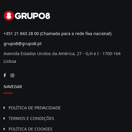
+351 21 843 28 00
(Chamada para a rede fixa nacional)
grupo8@grupo8.pt
Avenida Estados Unidos da América, 27 - G,H e I - 1700-164
Lisboa
NAVEGAR
POLÍTICA DE PRIVACIDADE
TERMOS E CONDIÇÕES
POLÍTICA DE COOKIES