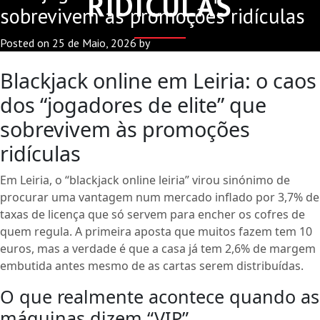
RIDÍCULAS
sobrevivem às promoções ridículas
Posted on
25 de Maio, 2026
by
Blackjack online em Leiria: o caos
dos “jogadores de elite” que
sobrevivem às promoções
ridículas
Em Leiria, o “blackjack online leiria” virou sinónimo de
procurar uma vantagem num mercado inflado por 3,7% de
taxas de licença que só servem para encher os cofres de
quem regula. A primeira aposta que muitos fazem tem 10
euros, mas a verdade é que a casa já tem 2,6% de margem
embutida antes mesmo de as cartas serem distribuídas.
O que realmente acontece quando as
máquinas dizem “VIP”