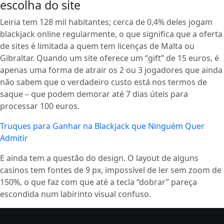
escolha do site
Leiria tem 128 mil habitantes; cerca de 0,4% deles jogam
blackjack online regularmente, o que significa que a oferta
de sites é limitada a quem tem licenças de Malta ou
Gibraltar. Quando um site oferece um “gift” de 15 euros, é
apenas uma forma de atrair os 2 ou 3 jogadores que ainda
não sabem que o verdadeiro custo está nos termos de
saque – que podem demorar até 7 dias úteis para
processar 100 euros.
Truques para Ganhar na Blackjack que Ninguém Quer
Admitir
E ainda tem a questão do design. O layout de alguns
casinos tem fontes de 9 px, impossível de ler sem zoom de
150%, o que faz com que até a tecla “dobrar” pareça
escondida num labirinto visual confuso.