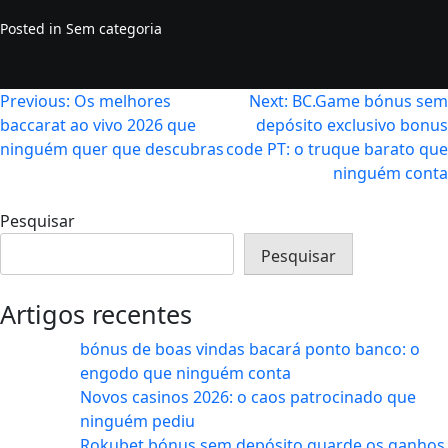
Posted in Sem categoria
Navegação
Previous:
Os melhores
Next:
BC.Game bónus sem
baccarat ao vivo 2026 que
depósito exclusivo bonus
de
ninguém quer que descubras
code PT: o truque barato que
artigos
ninguém conta
Pesquisar
Pesquisar
Artigos recentes
bónus de boas vindas bacará ponto banco: o
engodo que ninguém conta
Novos casinos 2026: o caos patrocinado que
ninguém pediu
Rokubet bónus sem depósito guarde os ganhos