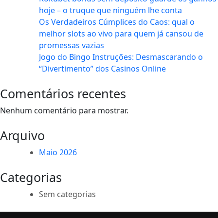
hoje – o truque que ninguém lhe conta
Os Verdadeiros Cúmplices do Caos: qual o
melhor slots ao vivo para quem já cansou de
promessas vazias
Jogo do Bingo Instruções: Desmascarando o
“Divertimento” dos Casinos Online
Comentários recentes
Nenhum comentário para mostrar.
Arquivo
Maio 2026
Categorias
Sem categorias