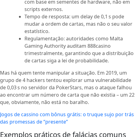
com base em sementes de hardware, não em
scripts externos.
Tempo de resposta: um delay de 0,1 s pode
mudar a ordem de cartas, mas não o seu valor
estatístico.
Regulamentação: autoridades como Malta
Gaming Authority auditam 888casino
trimestralmente, garantindo que a distribuição
de cartas siga a lei de probabilidade.
Mas há quem tente manipular a situação. Em 2019, um
grupo de 4 hackers tentou explorar uma vulnerabilidade
de 0,03 s no servidor da PokerStars, mas o ataque falhou
ao encontrar um número de carta que não existia – um 22
que, obviamente, não está no baralho.
Jogos de cassino com bônus grátis: o truque sujo por trás
das promessas de “presente”
Exemplos práticos de falácias comuns