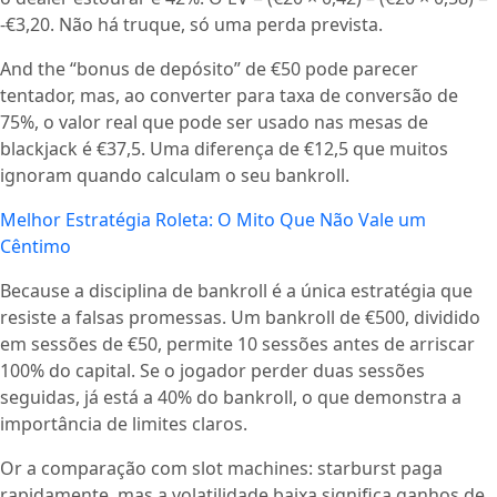
-€3,20. Não há truque, só uma perda prevista.
And the “bonus de depósito” de €50 pode parecer
tentador, mas, ao converter para taxa de conversão de
75%, o valor real que pode ser usado nas mesas de
blackjack é €37,5. Uma diferença de €12,5 que muitos
ignoram quando calculam o seu bankroll.
Melhor Estratégia Roleta: O Mito Que Não Vale um
Cêntimo
Because a disciplina de bankroll é a única estratégia que
resiste a falsas promessas. Um bankroll de €500, dividido
em sessões de €50, permite 10 sessões antes de arriscar
100% do capital. Se o jogador perder duas sessões
seguidas, já está a 40% do bankroll, o que demonstra a
importância de limites claros.
Or a comparação com slot machines: starburst paga
rapidamente, mas a volatilidade baixa significa ganhos de