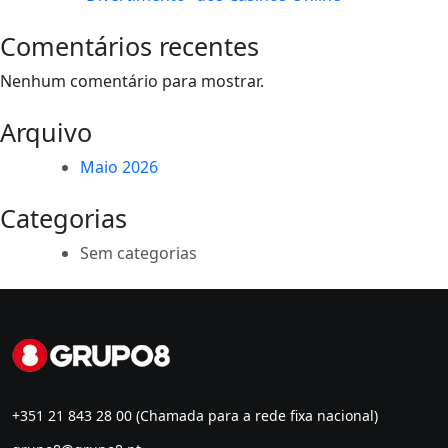
Comentários recentes
Nenhum comentário para mostrar.
Arquivo
Maio 2026
Categorias
Sem categorias
+351 21 843 28 00
(Chamada para a rede fixa nacional)