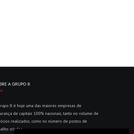
BRE A GRUPO 8
rupo 8 é hoje uma das maiores empresas de
urança de capitais 100% nacionais, tanto no volume de
ócios realizados, como no número de postos de
balho criados.