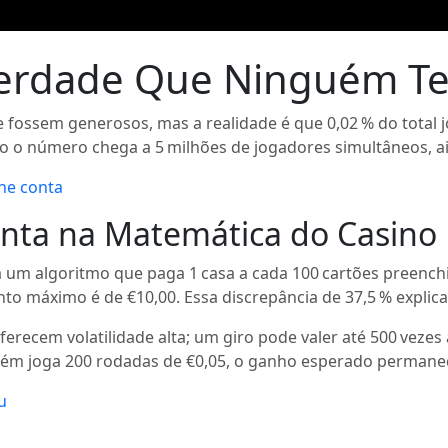
Verdade Que Ninguém Te
 fossem generosos, mas a realidade é que 0,02 % do total 
 o número chega a 5 milhões de jogadores simultâneos, ain
lhe conta
nta na Matemática do Casino
um algoritmo que paga 1 casa a cada 100 cartões preenchido
to máximo é de €10,00. Essa discrepância de 37,5 % explica
erecem volatilidade alta; um giro pode valer até 500 vezes 
guém joga 200 rodadas de €0,05, o ganho esperado permanec
u