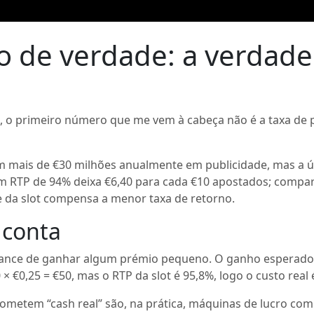
 de verdade: a verdade 
, o primeiro número que me vem à cabeça não é a taxa de
am mais de €30 milhões anualmente em publicidade, mas a ú
om RTP de 94% deixa €6,40 para cada €10 apostados; compar
 da slot compensa a menor taxa de retorno.
 conta
nce de ganhar algum prémio pequeno. O ganho esperado é 20
× €0,25 = €50, mas o RTP da slot é 95,8%, logo o custo real é
rometem “cash real” são, na prática, máquinas de lucro co