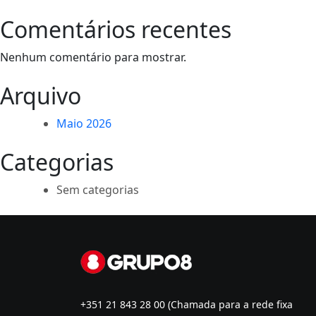
Comentários recentes
Nenhum comentário para mostrar.
Arquivo
Maio 2026
Categorias
Sem categorias
+351 21 843 28 00
(Chamada para a rede fixa