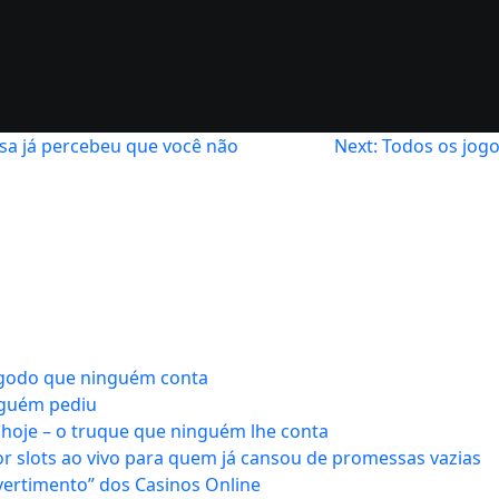
sa já percebeu que você não
Next:
Todos os jogo
ngodo que ninguém conta
nguém pediu
hoje – o truque que ninguém lhe conta
r slots ao vivo para quem já cansou de promessas vazias
vertimento” dos Casinos Online