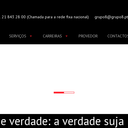
 21 843 28 00
(Chamada para a rede fixa nacional)
grupo8@grupo8.pt
SERVIÇOS
CARREIRAS
PROVEDOR
CONTACTO
EIRO DE VERDADE: A V
DOS BRILHOS
 verdade: a verdade suja p