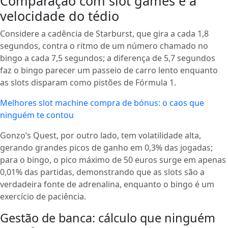
Comparação com slot games e a
velocidade do tédio
Considere a cadência de Starburst, que gira a cada 1,8
segundos, contra o ritmo de um número chamado no
bingo a cada 7,5 segundos; a diferença de 5,7 segundos
faz o bingo parecer um passeio de carro lento enquanto
as slots disparam como pistões de Fórmula 1.
Melhores slot machine compra de bónus: o caos que
ninguém te contou
Gonzo’s Quest, por outro lado, tem volatilidade alta,
gerando grandes picos de ganho em 0,3% das jogadas;
para o bingo, o pico máximo de 50 euros surge em apenas
0,01% das partidas, demonstrando que as slots são a
verdadeira fonte de adrenalina, enquanto o bingo é um
exercício de paciência.
Gestão de banca: cálculo que ninguém