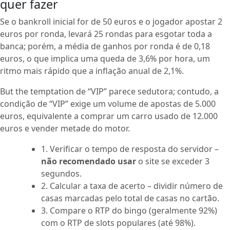
quer fazer
Se o bankroll inicial for de 50 euros e o jogador apostar 2
euros por ronda, levará 25 rondas para esgotar toda a
banca; porém, a média de ganhos por ronda é de 0,18
euros, o que implica uma queda de 3,6% por hora, um
ritmo mais rápido que a inflação anual de 2,1%.
But the temptation de “VIP” parece sedutora; contudo, a
condição de “VIP” exige um volume de apostas de 5.000
euros, equivalente a comprar um carro usado de 12.000
euros e vender metade do motor.
1. Verificar o tempo de resposta do servidor –
não recomendado usar
o site se exceder 3
segundos.
2. Calcular a taxa de acerto – dividir número de
casas marcadas pelo total de casas no cartão.
3. Compare o RTP do bingo (geralmente 92%)
com o RTP de slots populares (até 98%).