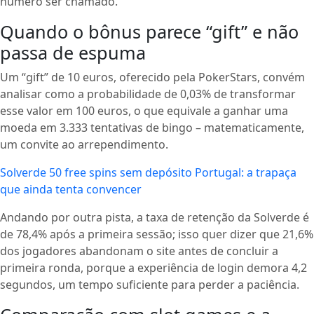
número ser chamado.
Quando o bônus parece “gift” e não
passa de espuma
Um “gift” de 10 euros, oferecido pela PokerStars, convém
analisar como a probabilidade de 0,03% de transformar
esse valor em 100 euros, o que equivale a ganhar uma
moeda em 3.333 tentativas de bingo – matematicamente,
um convite ao arrependimento.
Solverde 50 free spins sem depósito Portugal: a trapaça
que ainda tenta convencer
Andando por outra pista, a taxa de retenção da Solverde é
de 78,4% após a primeira sessão; isso quer dizer que 21,6%
dos jogadores abandonam o site antes de concluir a
primeira ronda, porque a experiência de login demora 4,2
segundos, um tempo suficiente para perder a paciência.