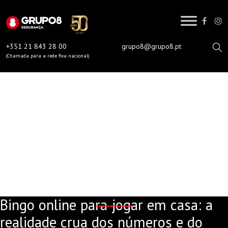
Skip
to
content
+351 21 843 28 00
grupo8@grupo8.pt
(Chamada para a rede fixa nacional)
BINGO ONLINE PARA
JOGAR EM CASA: A
REALIDADE CRUA DOS
NÚMEROS E DO TÉDIO
Bingo online para jogar em casa: a
realidade crua dos números e do