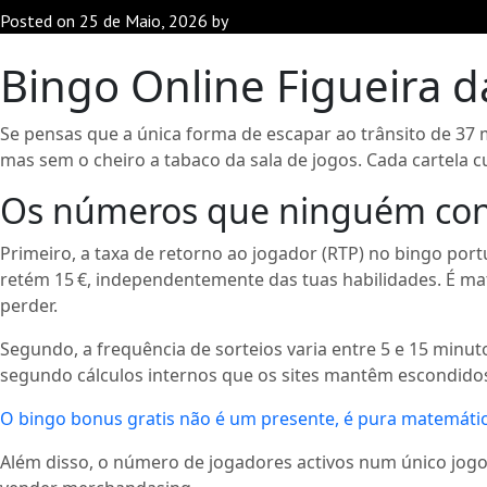
Posted on
25 de Maio, 2026
by
Bingo Online Figueira d
Se pensas que a única forma de escapar ao trânsito de 37 
mas sem o cheiro a tabaco da sala de jogos. Cada cartela 
Os números que ninguém co
Primeiro, a taxa de retorno ao jogador (RTP) no bingo por
retém 15 €, independentemente das tuas habilidades. É mate
perder.
Segundo, a frequência de sorteios varia entre 5 e 15 minuto
segundo cálculos internos que os sites mantêm escondidos
O bingo bonus gratis não é um presente, é pura matemáti
Além disso, o número de jogadores activos num único jog