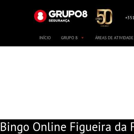
Skip
to
content
+351
INÍCIO
GRUPO 8
ÁREAS DE ATIVIDADE
BINGO ONLINE FIGUEI
Bingo Online Figueira da 