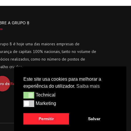
BRE A GRUPO 8
rupo 8 é hoje uma das maiores empresas de
urança de capitais 100% nacionais, tanto no volume de
ócios realizados, como no número de postos de
balho criados.
Este site usa cookies para melhorar a
experiência do utilizador.
Saiba mais
Technical
Technical
Marketing
Marketing
Permitir
Salvar