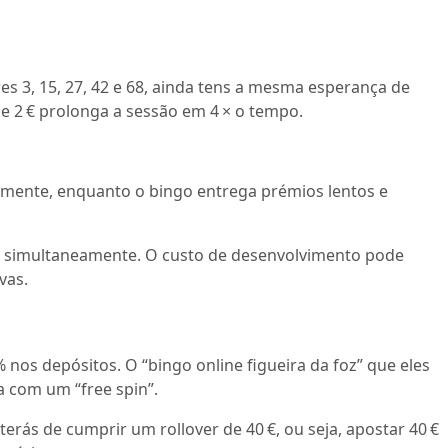
es 3, 15, 27, 42 e 68, ainda tens a mesma esperança de
 de 2 € prolonga a sessão em 4 × o tempo.
damente, enquanto o bingo entrega prémios lentos e
as simultaneamente. O custo de desenvolvimento pode
vas.
s depósitos. O “bingo online figueira da foz” que eles
 com um “free spin”.
erás de cumprir um rollover de 40 €, ou seja, apostar 40 €