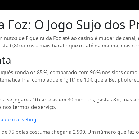
a Foz: O Jogo Sujo dos 
minutos de Figueira da Foz até ao casino é mudar de canal,
custa 0,80 euros – mais barato que o café da manhã, mas c
nta
tuguês ronda os 85 %, comparado com 96 % nos slots como St
mática fria, como aquele “gift” de 10 € que a Bet.pt oferec
s. Se jogares 10 cartelas em 30 minutos, gastas 8 €, mas a 
 nos termos de serviço.
ca de marketing
o de 75 bolas costuma chegar a 2 500. Um número que faz 