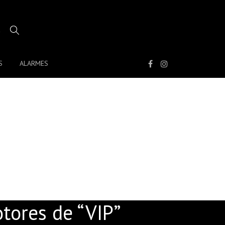
S
ALARMES
JO DOS PROMOTORES DE
tores de “VIP”