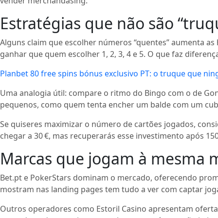
vender merchandasing.
Estratégias que não são “tru
Alguns claim que escolher números “quentes” aumenta as hip
ganhar que quem escolher 1, 2, 3, 4 e 5. O que faz diferenç
Planbet 80 free spins bónus exclusivo PT: o truque que ni
Uma analogia útil: compare o ritmo do Bingo com o de Gonz
pequenos, como quem tenta encher um balde com um cub
Se quiseres maximizar o número de cartões jogados, cons
chegar a 30 €, mas recuperarás esse investimento após 150
Marcas que jogam à mesma 
Bet.pt e PokerStars dominam o mercado, oferecendo promoç
mostram nas landing pages tem tudo a ver com captar jog
Outros operadores como Estoril Casino apresentam ofertas q