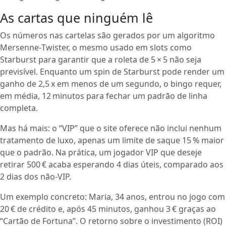
As cartas que ninguém lê
Os números nas cartelas são gerados por um algoritmo
Mersenne‑Twister, o mesmo usado em slots como
Starburst para garantir que a roleta de 5 × 5 não seja
previsível. Enquanto um spin de Starburst pode render um
ganho de 2,5 x em menos de um segundo, o bingo requer,
em média, 12 minutos para fechar um padrão de linha
completa.
Mas há mais: o “VIP” que o site oferece não inclui nenhum
tratamento de luxo, apenas um limite de saque 15 % maior
que o padrão. Na prática, um jogador VIP que deseje
retirar 500 € acaba esperando 4 dias úteis, comparado aos
2 dias dos não‑VIP.
Um exemplo concreto: Maria, 34 anos, entrou no jogo com
20 € de crédito e, após 45 minutos, ganhou 3 € graças ao
“Cartão de Fortuna”. O retorno sobre o investimento (ROI)