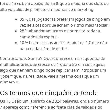
foi de 15 %, bem abaixo do 85 % que a maioria dos slots de
alta volatilidade promete em teorias de marketing.
35 % das jogadoras preferem jogos de bingo em
vez de slots porque acham o ritmo mais “social”.
28 % abandonam antes da primeira rodada,
cansados da espera.
10 % ficam presos ao “free spin” de 1 € que não
paga nada além de glitter.
Contrastando, Gonzo’s Quest oferece uma sequência de
multiplicadores que cresce de 1 x para 5 x em cinco giros,
algo que nenhum bingo pode replicar sem introduzir um
“joker” que, na realidade, vale a mesma coisa que um
número 0.
Os termos que ninguém entende
Os T&C são um labirinto de 2 324 palavras, onde o número
7 aparece como referência ao “sete dias de validade do