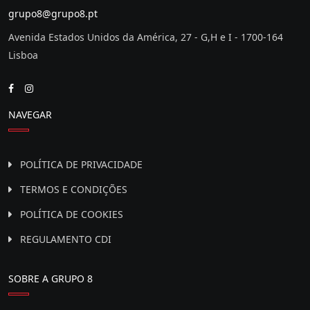
grupo8@grupo8.pt
Avenida Estados Unidos da América, 27 - G,H e I - 1700-164
Lisboa
NAVEGAR
POLÍTICA DE PRIVACIDADE
TERMOS E CONDIÇÕES
POLÍTICA DE COOKIES
REGULAMENTO CDI
SOBRE A GRUPO 8