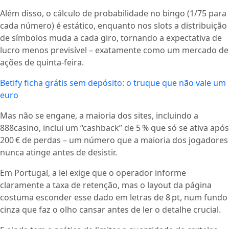
Além disso, o cálculo de probabilidade no bingo (1/75 para
cada número) é estático, enquanto nos slots a distribuição
de símbolos muda a cada giro, tornando a expectativa de
lucro menos previsível – exatamente como um mercado de
ações de quinta‑feira.
Betify ficha grátis sem depósito: o truque que não vale um
euro
Mas não se engane, a maioria dos sites, incluindo a
888casino, inclui um “cashback” de 5 % que só se ativa após
200 € de perdas – um número que a maioria dos jogadores
nunca atinge antes de desistir.
Em Portugal, a lei exige que o operador informe
claramente a taxa de retenção, mas o layout da página
costuma esconder esse dado em letras de 8 pt, num fundo
cinza que faz o olho cansar antes de ler o detalhe crucial.