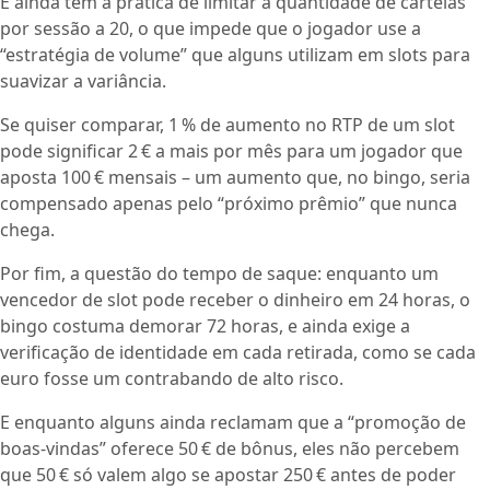
E ainda tem a prática de limitar a quantidade de cartelas
por sessão a 20, o que impede que o jogador use a
“estratégia de volume” que alguns utilizam em slots para
suavizar a variância.
Se quiser comparar, 1 % de aumento no RTP de um slot
pode significar 2 € a mais por mês para um jogador que
aposta 100 € mensais – um aumento que, no bingo, seria
compensado apenas pelo “próximo prêmio” que nunca
chega.
Por fim, a questão do tempo de saque: enquanto um
vencedor de slot pode receber o dinheiro em 24 horas, o
bingo costuma demorar 72 horas, e ainda exige a
verificação de identidade em cada retirada, como se cada
euro fosse um contrabando de alto risco.
E enquanto alguns ainda reclamam que a “promoção de
boas‑vindas” oferece 50 € de bônus, eles não percebem
que 50 € só valem algo se apostar 250 € antes de poder