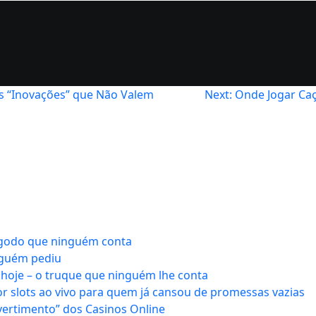
as “Inovações” que Não Valem
Next:
Onde Jogar Caç
ngodo que ninguém conta
nguém pediu
hoje – o truque que ninguém lhe conta
r slots ao vivo para quem já cansou de promessas vazias
vertimento” dos Casinos Online