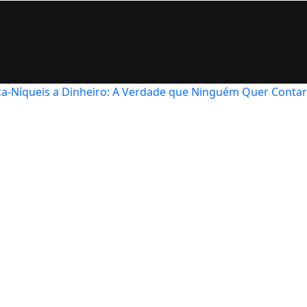
a‑Níqueis a Dinheiro: A Verdade que Ninguém Quer Contar