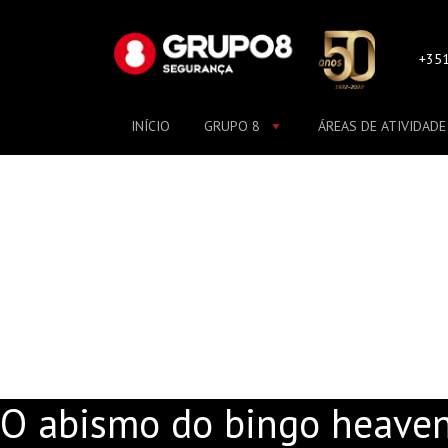
Skip
to
content
+351
INÍCIO
GRUPO 8
ÁREAS DE ATIVIDADE
O ABISMO DO BINGO
O abismo do bingo heaven 