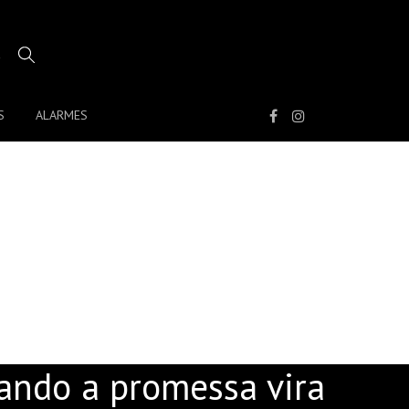
S
ALARMES
INFINITO: QUANDO A
O
ando a promessa vira