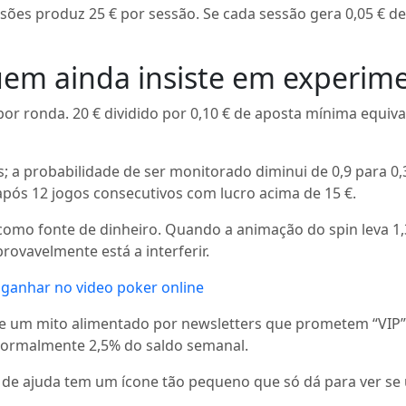
sões produz 25 € por sessão. Se cada sessão gera 0,05 € de l
quem ainda insiste em experim
 por ronda. 20 € dividido por 0,10 € de aposta mínima equiv
; a probabilidade de ser monitorado diminui de 0,9 para 0
após 12 jogos consecutivos com lucro acima de 15 €.
ão como fonte de dinheiro. Quando a animação do spin leva 
rovavelmente está a interferir.
 ganhar no video poker online
sa de um mito alimentado por newsletters que prometem “VIP
normalmente 2,5% do saldo semanal.
e ajuda tem um ícone tão pequeno que só dá para ver se usa