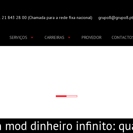
 21 843 28 00
(Chamada para a rede fixa nacional)
grupo8@grupo8.pt
SERVIÇOS
CARREIRAS
PROVEDOR
CONTACTO
 HEAVEN MOD DINHEIRO 
PROMESSA VIRA ILUSÃ
mod dinheiro infinito: qu