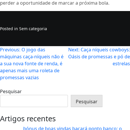
perder a oportunidade de marcar a próxima bola.
Posted in Sem categoria
Navegação
Previous:
O jogo das
Next:
Caça níqueis cowboys:
máquinas caça‑níqueis não é
Oásis de promessas e pó de
de
a sua nova fonte de renda, é
estrelas
artigos
apenas mais uma roleta de
promessas vazias
Pesquisar
Pesquisar
Artigos recentes
bónus de boas vindas bacará ponto banco: o