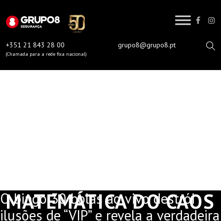
Skip
to
content
+351 21 843 28 00
grupo8@grupo8.pt
(Chamada para a rede fixa nacional)
O BINGO 30 BOLAS AO
VIVO DESTRÓI ILUSÕES
DE “VIP” E REVELA A
VERDADEIRA
MATEMÁTICA DO CAOS
O bingo 30 bolas ao vivo destrói
ilusões de “VIP” e revela a verdadeira