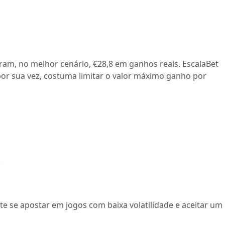
eram, no melhor cenário, €28,8 em ganhos reais. EscalaBet
or sua vez, costuma limitar o valor máximo ganho por
.
 se apostar em jogos com baixa volatilidade e aceitar um