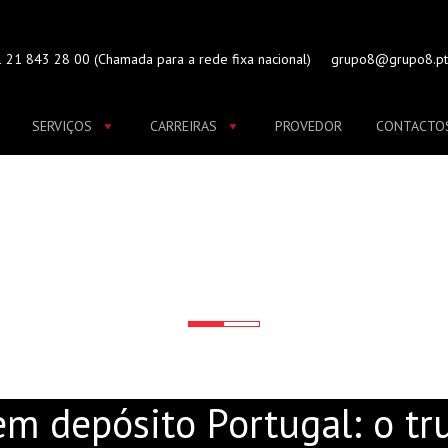
 21 843 28 00
(Chamada para a rede fixa nacional)
grupo8@grupo8.pt
SERVIÇOS
CARREIRAS
PROVEDOR
CONTACTO
 SPINS SEM DEPÓSITO 
O QUE NINGUÉM LHE C
em depósito Portugal: o t