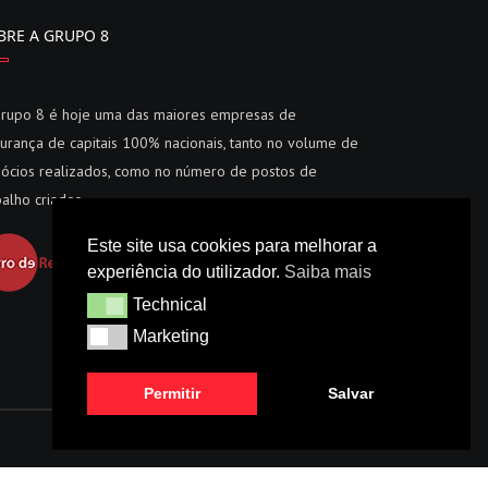
BRE A GRUPO 8
rupo 8 é hoje uma das maiores empresas de
urança de capitais 100% nacionais, tanto no volume de
ócios realizados, como no número de postos de
balho criados.
Este site usa cookies para melhorar a
experiência do utilizador.
Saiba mais
Technical
Technical
Marketing
Marketing
Permitir
Salvar