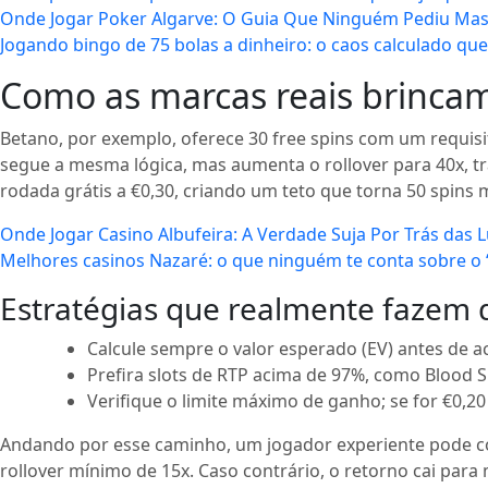
Onde Jogar Poker Algarve: O Guia Que Ninguém Pediu Mas
Jogando bingo de 75 bolas a dinheiro: o caos calculado q
Como as marcas reais brinca
Betano, por exemplo, oferece 30 free spins com um requisi
segue a mesma lógica, mas aumenta o rollover para 40x, t
rodada grátis a €0,30, criando um teto que torna 50 spins
Onde Jogar Casino Albufeira: A Verdade Suja Por Trás das 
Melhores casinos Nazaré: o que ninguém te conta sobre o 
Estratégias que realmente fazem 
Calcule sempre o valor esperado (EV) antes de ace
Prefira slots de RTP acima de 97%, como Blood S
Verifique o limite máximo de ganho; se for €0,20
Andando por esse caminho, um jogador experiente pode con
rollover mínimo de 15x. Caso contrário, o retorno cai par