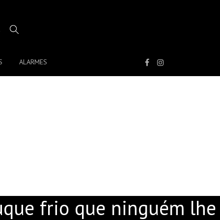
S
ALARMES
PORTUGAL: O TRUQUE
ONTA
ruque frio que ninguém lhe