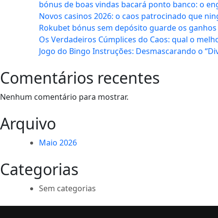
bónus de boas vindas bacará ponto banco: o e
Novos casinos 2026: o caos patrocinado que ni
Rokubet bónus sem depósito guarde os ganhos 
Os Verdadeiros Cúmplices do Caos: qual o melho
Jogo do Bingo Instruções: Desmascarando o “Di
Comentários recentes
Nenhum comentário para mostrar.
Arquivo
Maio 2026
Categorias
Sem categorias