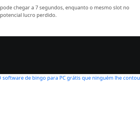
 pode chegar a 7 segundos, enquanto o mesmo slot no
potencial lucro perdido.
 software de bingo para PC grátis que ninguém lhe contou