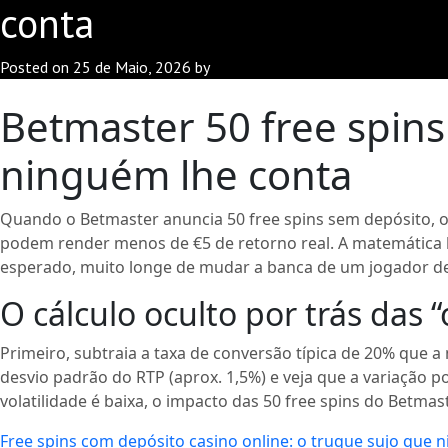
conta
Posted on
25 de Maio, 2026
by
Betmaster 50 free spins
ninguém lhe conta
Quando o Betmaster anuncia 50 free spins sem depósito, 
podem render menos de €5 de retorno real. A matemática b
esperado, muito longe de mudar a banca de um jogador de
O cálculo oculto por trás das “
Primeiro, subtraia a taxa de conversão típica de 20% que a
desvio padrão do RTP (aprox. 1,5%) e veja que a variação
volatilidade é baixa, o impacto das 50 free spins do Betm
Free spins com depósito casino online: o truque sujo que