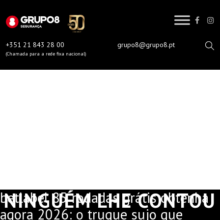
Skip
to
content
+351 21 843 28 00
grupo8@grupo8.pt
(Chamada para a rede fixa nacional)
BETLABEL 85 RODADAS
GRÁTIS OBTENHA
AGORA 2026: O
TRUQUE SUJO QUE
NINGUÉM LHE CONTOU
betlabel 85 rodadas grátis obtenha
agora 2026: o truque sujo que