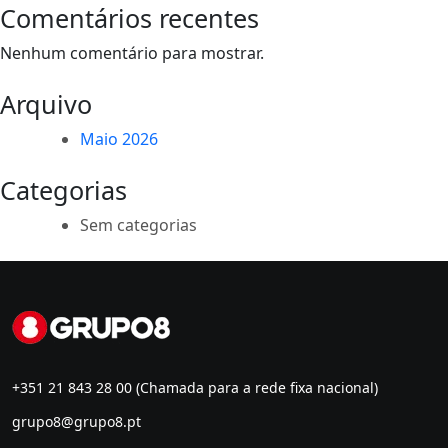
Comentários recentes
Nenhum comentário para mostrar.
Arquivo
Maio 2026
Categorias
Sem categorias
+351 21 843 28 00
(Chamada para a rede fixa nacional)
grupo8@grupo8.pt