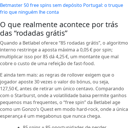
Betmaster 50 free spins sem depósito Portugal: o truque
frio que ninguém lhe conta
O que realmente acontece por trás
das “rodadas grátis”
Quando a Betlabel oferece “85 rodadas grátis”, o algoritmo
interno restringe a aposta máxima a 0,05 € por spin;
multiplicar isso por 85 dá 4,25 €, um montante que mal
cobre o custo de uma refeição de fast‑food.
E ainda tem mais: as regras de rollover exigem que o
jogador aposte 30 vezes o valor do bónus, ou seja,
127,50 €, antes de retirar um único centavo. Comparando
com o Starburst, onde a volatilidade baixa permite ganhos
pequenos mas frequentes, o “free spin” da Betlabel age
como um Gonzo’s Quest em modo hard‑rock, onde a única
esperança é um megabonus que nunca chega.
85 spins = 85 oportunidades de perder.