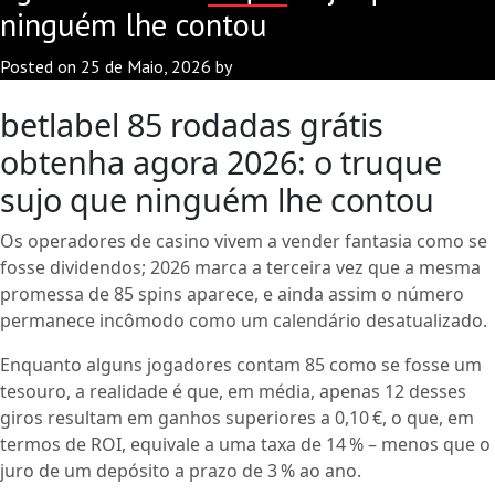
ninguém lhe contou
Posted on
25 de Maio, 2026
by
betlabel 85 rodadas grátis
obtenha agora 2026: o truque
sujo que ninguém lhe contou
Os operadores de casino vivem a vender fantasia como se
fosse dividendos; 2026 marca a terceira vez que a mesma
promessa de 85 spins aparece, e ainda assim o número
permanece incômodo como um calendário desatualizado.
Enquanto alguns jogadores contam 85 como se fosse um
tesouro, a realidade é que, em média, apenas 12 desses
giros resultam em ganhos superiores a 0,10 €, o que, em
termos de ROI, equivale a uma taxa de 14 % – menos que o
juro de um depósito a prazo de 3 % ao ano.