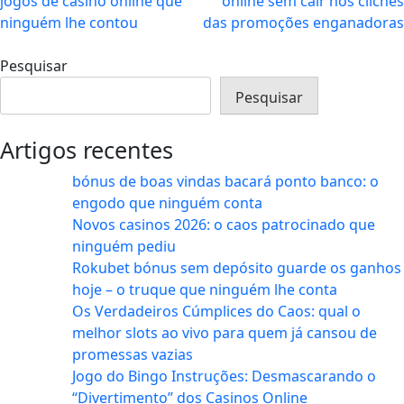
jogos de casino online que
online sem cair nos clichés
de
ninguém lhe contou
das promoções enganadoras
artigos
Pesquisar
Pesquisar
Artigos recentes
bónus de boas vindas bacará ponto banco: o
engodo que ninguém conta
Novos casinos 2026: o caos patrocinado que
ninguém pediu
Rokubet bónus sem depósito guarde os ganhos
hoje – o truque que ninguém lhe conta
Os Verdadeiros Cúmplices do Caos: qual o
melhor slots ao vivo para quem já cansou de
promessas vazias
Jogo do Bingo Instruções: Desmascarando o
“Divertimento” dos Casinos Online