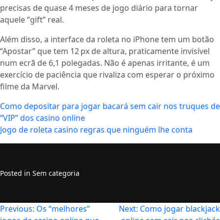
precisas de quase 4 meses de jogo diário para tornar
aquele “gift” real.
Além disso, a interface da roleta no iPhone tem um botão
“Apostar” que tem 12 px de altura, praticamente invisível
num ecrã de 6,1 polegadas. Não é apenas irritante, é um
exercício de paciência que rivaliza com esperar o próximo
filme da Marvel.
Como depositar para jogar bacará sem cair nos truques de
“VIP” dos casino online
Jogo de roleta casino regras que ninguém lhe conta
Posted in Sem categoria
Navegação
Previous:
Os “melhores”
Next:
Como jogar blackjack