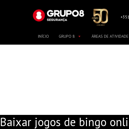
Skip
to
content
+351
INÍCIO
GRUPO 8
ÁREAS DE ATIVIDADE
BAIXAR JOGOS DE BI
Baixar jogos de bingo onl