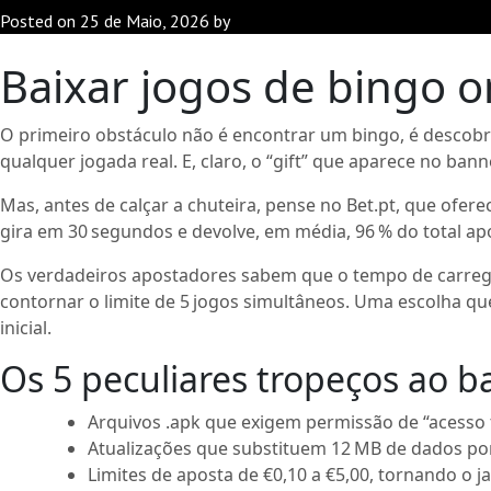
Posted on
25 de Maio, 2026
by
Baixar jogos de bingo o
O primeiro obstáculo não é encontrar um bingo, é descobr
qualquer jogada real. E, claro, o “gift” que aparece no ba
Mas, antes de calçar a chuteira, pense no Bet.pt, que ofer
gira em 30 segundos e devolve, em média, 96 % do total a
Os verdadeiros apostadores sabem que o tempo de carrega
contornar o limite de 5 jogos simultâneos. Uma escolha q
inicial.
Os 5 peculiares tropeços ao b
Arquivos .apk que exigem permissão de “acesso 
Atualizações que substituem 12 MB de dados por
Limites de aposta de €0,10 a €5,00, tornando o 