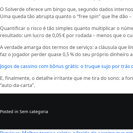
O Solverde oferece um bingo que, segundo dados internos, 
Uma queda tão abrupta quanto o “free spin” que lhe dão – a
Quantificar o risco é tão simples quanto multiplicar o núm
resultado: um lucro de 0,05 € por rodada – menos que o c
A verdade amarga dos termos de serviço: a cláusula que lim
faz o jogador perder quase 0,5 % do seu próprio dinheiro
Jogos de cassino com bônus grátis: o truque sujo por trás
E, finalmente, o detalhe irritante que me tira do sono: a 
“auto‑da‑carta”.
Posted in Sem categoria
Previous:
Melhor tecnica roleta: a ferida do cassino que n