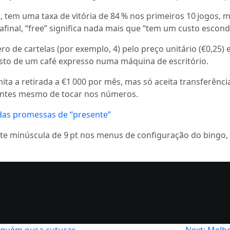
tem uma taxa de vitória de 84 % nos primeiros 10 jogos, ma
final, “free” significa nada mais que “tem um custo escond
ero de cartelas (por exemplo, 4) pelo preço unitário (€0,25
usto de um café expresso numa máquina de escritório.
ita a retirada a €1 000 por mês, mas só aceita transferênc
 antes mesmo de tocar nos números.
 das promessas de “presente”
fonte minúscula de 9 pt nos menus de configuração do bingo,
inguém ousa cutucar
Next:
Melho