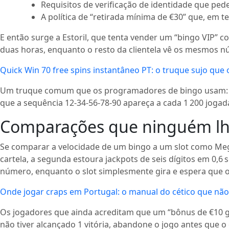
Requisitos de verificação de identidade que p
A política de “retirada mínima de €30” que, em 
E então surge a Estoril, que tenta vender um “bingo VIP” c
duas horas, enquanto o resto da clientela vê os mesmos n
Quick Win 70 free spins instantâneo PT: o truque sujo qu
Um truque comum que os programadores de bingo usam: o 
que a sequência 12‑34‑56‑78‑90 apareça a cada 1 200 jogad
Comparações que ninguém lh
Se comparar a velocidade de um bingo a um slot como Meg
cartela, a segunda estoura jackpots de seis dígitos em 0
número, enquanto o slot simplesmente gira e espera que o 
Onde jogar craps em Portugal: o manual do cético que n
Os jogadores que ainda acreditam que um “bônus de €10 grá
não tiver alcançado 1 vitória, abandone o jogo antes que 