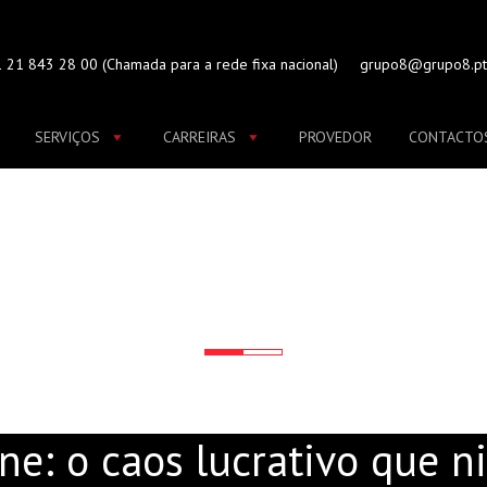
 21 843 28 00
(Chamada para a rede fixa nacional)
grupo8@grupo8.pt
SERVIÇOS
CARREIRAS
PROVEDOR
CONTACTO
NGO ONLINE: O CAOS LU
LHE EXPLICA
ine: o caos lucrativo que 