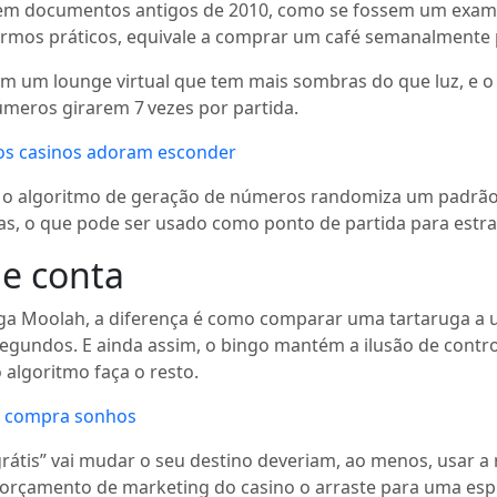
edem documentos antigos de 2010, como se fossem um exam
termos práticos, equivale a comprar um café semanalmente pa
om um lounge virtual que tem mais sombras do que luz, e o 
úmeros girarem 7 vezes por partida.
e os casinos adoram esconder
algoritmo de geração de números randomiza um padrão de
as, o que pode ser usado como ponto de partida para estrat
e conta
a Moolah, a diferença é como comparar uma tartaruga a um
,6 segundos. E ainda assim, o bingo mantém a ilusão de co
algoritmo faça o resto.
ão compra sonhos
tis” vai mudar o seu destino deveriam, ao menos, usar a r
o orçamento de marketing do casino o arraste para uma espi