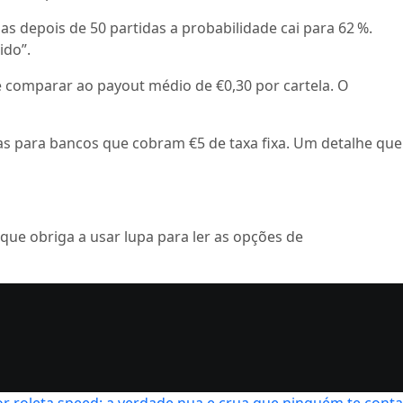
s depois de 50 partidas a probabilidade cai para 62 %.
ido”.
) e comparar ao payout médio de €0,30 por cartela. O
ias para bancos que cobram €5 de taxa fixa. Um detalhe que
 que obriga a usar lupa para ler as opções de
r roleta speed: a verdade nua e crua que ninguém te conta