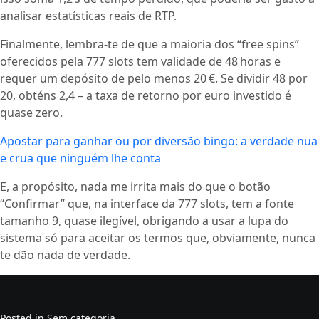
analisar estatísticas reais de RTP.
Finalmente, lembra-te de que a maioria dos “free spins”
oferecidos pela 777 slots tem validade de 48 horas e
requer um depósito de pelo menos 20 €. Se dividir 48 por
20, obténs 2,4 – a taxa de retorno por euro investido é
quase zero.
Apostar para ganhar ou por diversão bingo: a verdade nua
e crua que ninguém lhe conta
E, a propósito, nada me irrita mais do que o botão
“Confirmar” que, na interface da 777 slots, tem a fonte
tamanho 9, quase ilegível, obrigando a usar a lupa do
sistema só para aceitar os termos que, obviamente, nunca
te dão nada de verdade.
Posted in Sem categoria