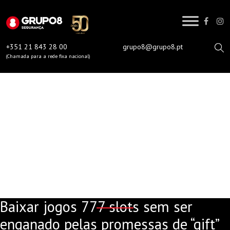
Skip
to
content
+351 21 843 28 00
grupo8@grupo8.pt
(Chamada para a rede fixa nacional)
BAIXAR JOGOS 777
SLOTS SEM SER
ENGANADO PELAS
PROMESSAS DE “GIFT”
Baixar jogos 777 slots sem ser
enganado pelas promessas de “gift”