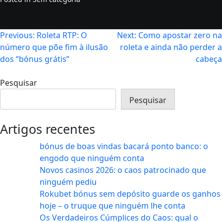
Navegação
Previous:
Roleta RTP: O
Next:
Como apostar zero na
número que põe fim à ilusão
roleta e ainda não perder a
de
dos “bónus grátis”
cabeça
artigos
Pesquisar
Pesquisar
Artigos recentes
bónus de boas vindas bacará ponto banco: o
engodo que ninguém conta
Novos casinos 2026: o caos patrocinado que
ninguém pediu
Rokubet bónus sem depósito guarde os ganhos
hoje – o truque que ninguém lhe conta
Os Verdadeiros Cúmplices do Caos: qual o