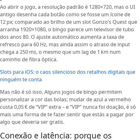
Ao abrir o jogo, a resolução padrão é 1280×720, mas o UI
antigo desenha cada botão como se fosse um ícone de
12 px; comparado ao brilho de um slot Gonzo’s Quest que
arranha 1920×1080, o bingo parece um televisor de tubo
dos anos 80. O ajuste automático aumenta a taxa de
refresco para 60 Hz, mas ainda assim o atraso de input
chega a 250 ms, o mesmo que um lag de 1 km num
caminho de fibra óptica.
Slots para iOS: o caos silencioso dos retalhos digitais que
ninguém te conta
Mas não é só isso. Alguns jogos de bingo permitem
personalizar a cor das bolas; mudar de azul a vermelho
custa 0,05 € de “VIP” extra – e “VIP” nunca foi doação, é só
mais uma forma de te fazer sentir que estás a pagar por
algo que deveria ser gratis.
Conexão e latência: porque os