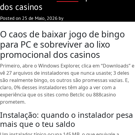
dos casinos
Posted on
25 de Maio, 2026
by
O caos de baixar jogo de bingo
para PC e sobreviver ao lixo
promocional dos casinos
Primeiro, abre o Windows Explorer, clica em “Downloads” e
vê 27 arquivos de instaladores que nunca usaste; 3 deles
são realmente bingo, os outros são promessas vazias. E,
claro, 0% desses instaladores têm algo a ver com a
experiência que os sites como Betclic ou 888casino
prometem.
Instalação: quando o instalador pesa
mais que o teu saldo
Um instalador típico ocupa 145 MB, o que equivale a