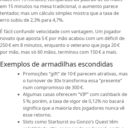
em 15 minutos na mesa tradicional, o aumento parece
tentador, mas um cálculo simples mostra que a taxa de
erro subiu de 2,3% para 4,7%.
É fácil confundir velocidade com vantagem. Um jogador
novato que aposta 5 € por mão acabou com um déficit de
250 € em 8 minutos, enquanto o veterano que joga 20 €
por mão, mas só 60 mãos, terminou com 150 € a mais.
Exemplos de armadilhas escondidas
Promoções “gift” de 10 € parecem atrativas, mas
o turnover de 30x transforma essa “presente”
num compromisso de 300 €.
Algumas casas oferecem “VIP” com cashback de
5 %; porém, a taxa de vigor de 0,12% no bacará
significa que a maioria dos jogadores nunca vê
esse retorno.
Slots como Starburst ou Gonzo’s Quest têm