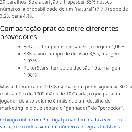
20 baralhos. Se a aparição ultrapassar 35% desses
números, a probabilidade de um “natural” (7‑7‑7) sobe de
3,2% para 4,1%.
Comparação prática entre diferentes
provedores
Betano: tempo de decisão 9 s, margem 1,06%.
888casino: tempo de decisão 8,5 s, margem
1,03%.
PokerStars: tempo de decisão 10 s, margem
1,08%.
Mas a diferença de 0,03% na margem pode significar 30 € a
mais ao fim de 1000 mãos de 10 € cada, o que para um
jogador de alto volume é mais que um detalhe de
marketing; é o que separa o “ganhador” do “perdedor”.
O bingo online em Portugal já não tem nada a ver com
sorte, tem tudo a ver com números e regras invisíveis