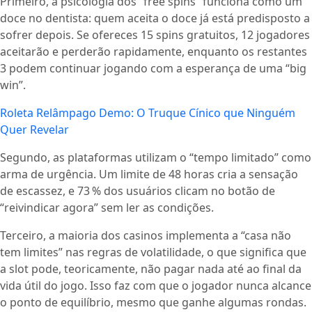
Primeiro, a psicologia dos “free spins” funciona como um
doce no dentista: quem aceita o doce já está predisposto a
sofrer depois. Se ofereces 15 spins gratuitos, 12 jogadores
aceitarão e perderão rapidamente, enquanto os restantes
3 podem continuar jogando com a esperança de uma “big
win”.
Roleta Relâmpago Demo: O Truque Cínico que Ninguém
Quer Revelar
Segundo, as plataformas utilizam o “tempo limitado” como
arma de urgência. Um limite de 48 horas cria a sensação
de escassez, e 73 % dos usuários clicam no botão de
“reivindicar agora” sem ler as condições.
Terceiro, a maioria dos casinos implementa a “casa não
tem limites” nas regras de volatilidade, o que significa que
a slot pode, teoricamente, não pagar nada até ao final da
vida útil do jogo. Isso faz com que o jogador nunca alcance
o ponto de equilíbrio, mesmo que ganhe algumas rondas.