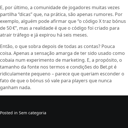
E, por último, a comunidade de jogadores muitas vezes
partilha “dicas” que, na prática, são apenas rumores. Por
exemplo, alguém pode afirmar que “o código X traz bónus
de 50 €”, mas a realidade é que o código foi criado para
atrair tráfego e já expirou há seis meses.
Então, o que sobra depois de todas as contas? Pouca
coisa. Apenas a sensação amarga de ter sido usado como
cobaia num experimento de marketing. E, a propósito, o
tamanho da fonte nos termos e condições do Bet.pt é
ridiculamente pequeno – parece que queriam esconder o
fato de que o bónus só vale para players que nunca
ganham nada.
Posted in Sem categoria