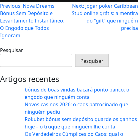
Navegação
Previous:
Nova Dreams
Next:
Jogar poker Caribbean
Bónus Sem Depósito e
Stud online grátis: a mentira
de
Levantamento Instantâneo:
do “gift” que ninguém
artigos
O Engodo que Todos
precisa
Ignoram
Pesquisar
Pesquisar
Artigos recentes
bónus de boas vindas bacará ponto banco: o
engodo que ninguém conta
Novos casinos 2026: o caos patrocinado que
ninguém pediu
Rokubet bónus sem depósito guarde os ganhos
hoje – o truque que ninguém lhe conta
Os Verdadeiros Cúmplices do Caos: qual o