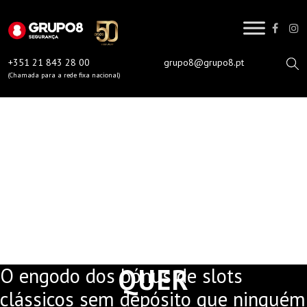
Skip
to
content
+351 21 843 28 00
grupo8@grupo8.pt
(Chamada para a rede fixa nacional)
O ENGODO DOS BÓNUS
DE SLOTS CLÁSSICOS
SEM DEPÓSITO QUE
NINGUÉM REALMENTE
QUER
O engodo dos bónus de slots
clássicos sem depósito que ninguém