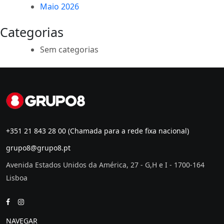
Maio 2026
Categorias
Sem categorias
+351 21 843 28 00
(Chamada para a rede fixa nacional)
grupo8@grupo8.pt
Avenida Estados Unidos da América, 27 - G,H e I - 1700-164
Lisboa
NAVEGAR