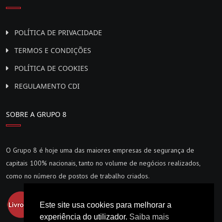
POLÍTICA DE PRIVACIDADE
TERMOS E CONDIÇÕES
POLÍTICA DE COOKIES
REGULAMENTO CDI
SOBRE A GRUPO 8
O Grupo 8 é hoje uma das maiores empresas de segurança de
capitais 100% nacionais, tanto no volume de negócios realizados,
como no número de postos de trabalho criados.
Este site usa cookies para melhorar a
experiência do utilizador.
Saiba mais