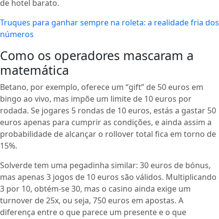
de hotel barato.
Truques para ganhar sempre na roleta: a realidade fria dos
números
Como os operadores mascaram a
matemática
Betano, por exemplo, oferece um “gift” de 50 euros em
bingo ao vivo, mas impõe um limite de 10 euros por
rodada. Se jogares 5 rondas de 10 euros, estás a gastar 50
euros apenas para cumprir as condições, e ainda assim a
probabilidade de alcançar o rollover total fica em torno de
15%.
Solverde tem uma pegadinha similar: 30 euros de bónus,
mas apenas 3 jogos de 10 euros são válidos. Multiplicando
3 por 10, obtém‑se 30, mas o casino ainda exige um
turnover de 25x, ou seja, 750 euros em apostas. A
diferença entre o que parece um presente e o que