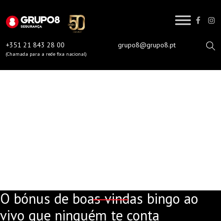
Skip
to
content
+351 21 843 28 00
grupo8@grupo8.pt
(Chamada para a rede fixa nacional)
O BÓNUS DE BOAS
VINDAS BINGO AO VIVO
QUE NINGUÉM TE
CONTA
O bónus de boas vindas bingo ao
vivo que ninguém te conta