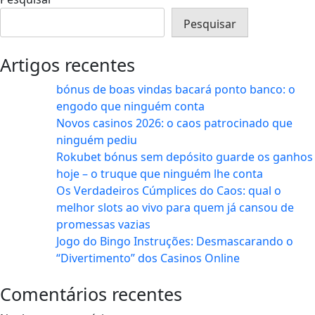
Pesquisar
Artigos recentes
bónus de boas vindas bacará ponto banco: o
engodo que ninguém conta
Novos casinos 2026: o caos patrocinado que
ninguém pediu
Rokubet bónus sem depósito guarde os ganhos
hoje – o truque que ninguém lhe conta
Os Verdadeiros Cúmplices do Caos: qual o
melhor slots ao vivo para quem já cansou de
promessas vazias
Jogo do Bingo Instruções: Desmascarando o
“Divertimento” dos Casinos Online
Comentários recentes