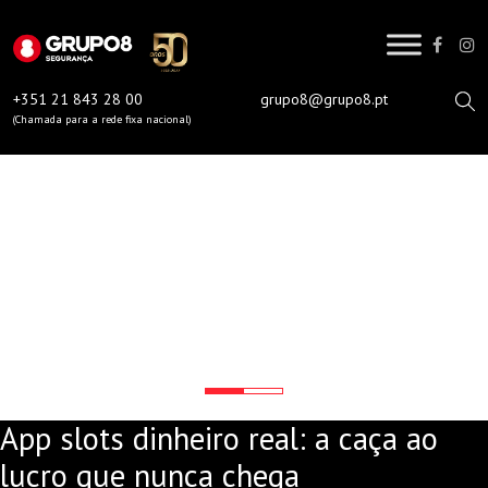
Skip
to
content
+351 21 843 28 00
grupo8@grupo8.pt
(Chamada para a rede fixa nacional)
APP SLOTS DINHEIRO
REAL: A CAÇA AO LUCRO
QUE NUNCA CHEGA
App slots dinheiro real: a caça ao
lucro que nunca chega