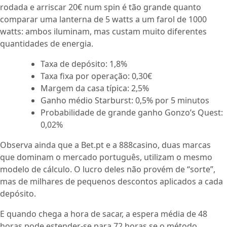
rodada e arriscar 20€ num spin é tão grande quanto
comparar uma lanterna de 5 watts a um farol de 1000
watts: ambos iluminam, mas custam muito diferentes
quantidades de energia.
Taxa de depósito: 1,8%
Taxa fixa por operação: 0,30€
Margem da casa típica: 2,5%
Ganho médio Starburst: 0,5% por 5 minutos
Probabilidade de grande ganho Gonzo’s Quest:
0,02%
Observa ainda que a Bet.pt e a 888casino, duas marcas
que dominam o mercado português, utilizam o mesmo
modelo de cálculo. O lucro deles não provém de “sorte”,
mas de milhares de pequenos descontos aplicados a cada
depósito.
E quando chega a hora de sacar, a espera média de 48
horas pode estender-se para 72 horas se o método