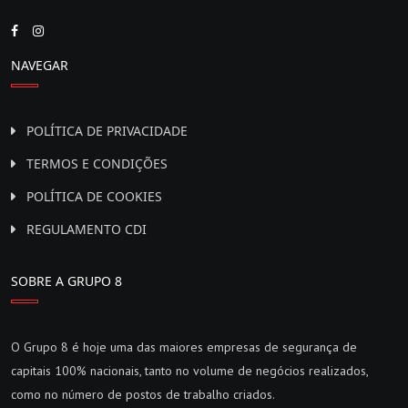
NAVEGAR
POLÍTICA DE PRIVACIDADE
TERMOS E CONDIÇÕES
POLÍTICA DE COOKIES
REGULAMENTO CDI
SOBRE A GRUPO 8
O Grupo 8 é hoje uma das maiores empresas de segurança de
capitais 100% nacionais, tanto no volume de negócios realizados,
como no número de postos de trabalho criados.