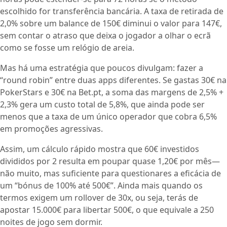
escolhido for transferência bancária. A taxa de retirada de
2,0% sobre um balance de 150€ diminui o valor para 147€,
sem contar o atraso que deixa o jogador a olhar o ecrã
como se fosse um relógio de areia.
Mas há uma estratégia que poucos divulgam: fazer a
“round robin” entre duas apps diferentes. Se gastas 30€ na
PokerStars e 30€ na Bet.pt, a soma das margens de 2,5% +
2,3% gera um custo total de 5,8%, que ainda pode ser
menos que a taxa de um único operador que cobra 6,5%
em promoções agressivas.
Assim, um cálculo rápido mostra que 60€ investidos
divididos por 2 resulta em poupar quase 1,20€ por mês—
não muito, mas suficiente para questionares a eficácia de
um “bónus de 100% até 500€”. Ainda mais quando os
termos exigem um rollover de 30x, ou seja, terás de
apostar 15.000€ para libertar 500€, o que equivale a 250
noites de jogo sem dormir.