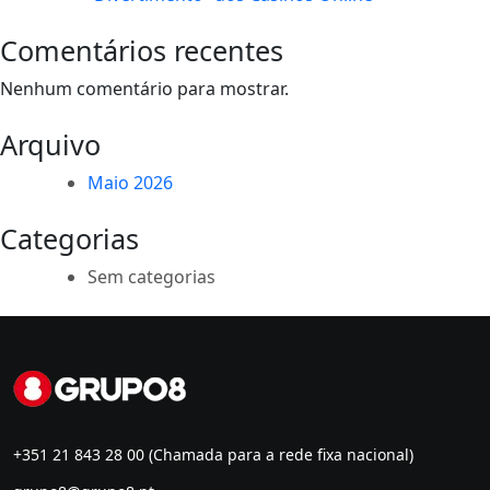
Comentários recentes
Nenhum comentário para mostrar.
Arquivo
Maio 2026
Categorias
Sem categorias
+351 21 843 28 00
(Chamada para a rede fixa nacional)