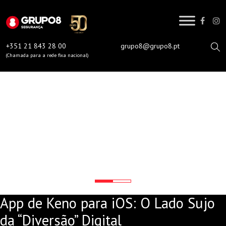
Skip
to
content
+351 21 843 28 00
grupo8@grupo8.pt
(Chamada para a rede fixa nacional)
APP DE KENO PARA IOS:
O LADO SUJO DA
“DIVERSÃO” DIGITAL
App de Keno para iOS: O Lado Sujo
da “Diversão” Digital