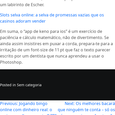
um labirinto de Escher.
Slots selva online: a selva de promessas vazias que os
casinos adoram vender
Em suma, o “app de keno para ios” é um exercício de
paciência e cálculo matemático, não de divertimento. Se
ainda assim insistires em puxar a corda, prepara‑te para a
irritação de um font‑size de 11 pt que faz o texto parecer
escrito por um dentista que nunca aprendeu a usar o
Photoshop.
Posted in Sem categoria
Navegação
Previous:
Jogando bingo
Next:
Os melhores bacará
online com dinheiro real: o
que ninguém te conta – só os
de