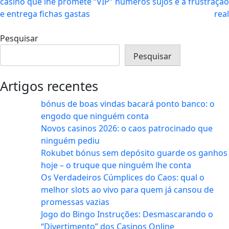
casino que lhe promete “VIP”
números sujos e a frustração
artigos
e entrega fichas gastas
real
Pesquisar
Pesquisar
Artigos recentes
bónus de boas vindas bacará ponto banco: o
engodo que ninguém conta
Novos casinos 2026: o caos patrocinado que
ninguém pediu
Rokubet bónus sem depósito guarde os ganhos
hoje – o truque que ninguém lhe conta
Os Verdadeiros Cúmplices do Caos: qual o
melhor slots ao vivo para quem já cansou de
promessas vazias
Jogo do Bingo Instruções: Desmascarando o
“Divertimento” dos Casinos Online