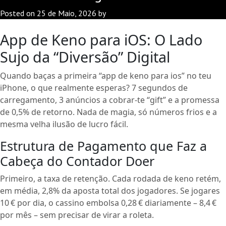
Posted on
25 de Maio, 2026
by
App de Keno para iOS: O Lado
Sujo da “Diversão” Digital
Quando baças a primeira “app de keno para ios” no teu
iPhone, o que realmente esperas? 7 segundos de
carregamento, 3 anúncios a cobrar-te “gift” e a promessa
de 0,5% de retorno. Nada de magia, só números frios e a
mesma velha ilusão de lucro fácil.
Estrutura de Pagamento que Faz a
Cabeça do Contador Doer
Primeiro, a taxa de retenção. Cada rodada de keno retém,
em média, 2,8% da aposta total dos jogadores. Se jogares
10 € por dia, o cassino embolsa 0,28 € diariamente – 8,4 €
por mês – sem precisar de virar a roleta.