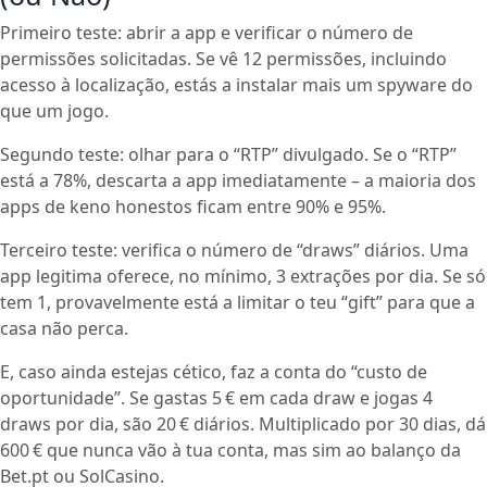
Primeiro teste: abrir a app e verificar o número de
permissões solicitadas. Se vê 12 permissões, incluindo
acesso à localização, estás a instalar mais um spyware do
que um jogo.
Segundo teste: olhar para o “RTP” divulgado. Se o “RTP”
está a 78%, descarta a app imediatamente – a maioria dos
apps de keno honestos ficam entre 90% e 95%.
Terceiro teste: verifica o número de “draws” diários. Uma
app legitima oferece, no mínimo, 3 extrações por dia. Se só
tem 1, provavelmente está a limitar o teu “gift” para que a
casa não perca.
E, caso ainda estejas cético, faz a conta do “custo de
oportunidade”. Se gastas 5 € em cada draw e jogas 4
draws por dia, são 20 € diários. Multiplicado por 30 dias, dá
600 € que nunca vão à tua conta, mas sim ao balanço da
Bet.pt ou SolCasino.